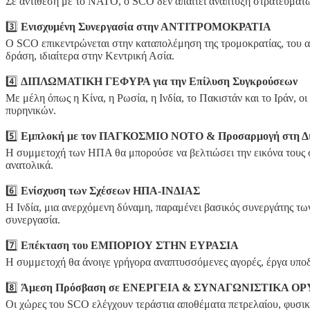
Σε αντίθεση με το ΝΑΤΟ, ο SCO δεν απαιτεί ανάπτυξη στρατευμάτων
3️⃣
Ενισχυμένη Συνεργασία στην ΑΝΤΙΤΡΟΜΟΚΡΑΤΙΑ
Ο SCO επικεντρώνεται στην καταπολέμηση της τρομοκρατίας, του 
δράση, ιδιαίτερα στην Κεντρική Ασία.
4️⃣
ΔΙΠΛΩΜΑΤΙΚΗ ΓΕΦΥΡΑ για την Επίλυση Συγκρούσεων
Με μέλη όπως η Κίνα, η Ρωσία, η Ινδία, το Πακιστάν και το Ιράν,
πυρηνικών.
5️⃣
Εμπλοκή με τον ΠΑΓΚΟΣΜΙΟ ΝΟΤΟ & Προσαρμογή στη Δι
Η συμμετοχή των ΗΠΑ θα μπορούσε να βελτιώσει την εικόνα τους στ
ανατολικά.
6️⃣
Ενίσχυση των Σχέσεων ΗΠΑ-ΙΝΔΙΑΣ
Η Ινδία, μια ανερχόμενη δύναμη, παραμένει βασικός συνεργάτης τ
συνεργασία.
7️⃣
Επέκταση του ΕΜΠΟΡΙΟΥ ΣΤΗΝ ΕΥΡΑΣΙΑ
Η συμμετοχή θα άνοιγε γρήγορα αναπτυσσόμενες αγορές, έργα υποδο
8️⃣
Άμεση Πρόσβαση σε ΕΝΕΡΓΕΙΑ & ΣΥΝΑΓΩΝΙΣΤΙΚΑ Ο
Οι χώρες του SCO ελέγχουν τεράστια αποθέματα πετρελαίου, φυσικ