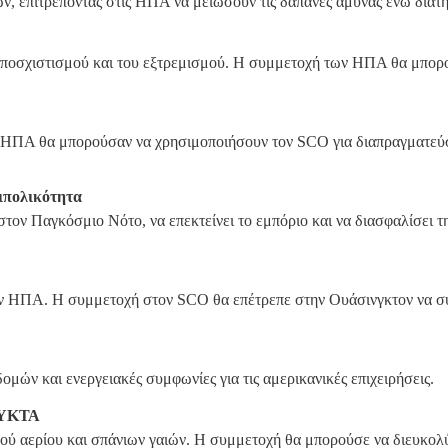
, επιτρέποντας στις ΗΠΑ να μειώσουν τις δαπάνες άμυνας ενώ διατη
αποσχιστισμού και του εξτρεμισμού. Η συμμετοχή των ΗΠΑ θα μπορο
 οι ΗΠΑ θα μπορούσαν να χρησιμοποιήσουν τον SCO για διαπραγματεύσ
πολικότητα
ον Παγκόσμιο Νότο, να επεκτείνει το εμπόριο και να διασφαλίσει τη
ων ΗΠΑ. Η συμμετοχή στον SCO θα επέτρεπε στην Ουάσινγκτον να συν
μών και ενεργειακές συμφωνίες για τις αμερικανικές επιχειρήσεις.
ΡΥΚΤΑ
ού αερίου και σπάνιων γαιών. Η συμμετοχή θα μπορούσε να διευκολύ