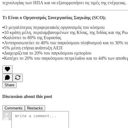
τεχνολογίας των ΗΠΑ και να εξισορροπήσει τις τιμές της ενέργειας.
Τι Είναι ο Οργανισμός Συνεργασίας Σαγκάης (SCO);
▪️Ο μεγαλύτερος περιφερειακός οργανισμός του κόσμου
▪️10 κράτη μέλη, περιλαμβανομένων της Κίνας, της Ινδίας και της Ρ
▪️Καλύπτει το 80% της Ευρασίας
▪️Αντιπροσωπεύει το 40% του παγκόσμιου πληθυσμού και το 30% 
▪️5% μέση ετήσια ανάπτυξη ΑΕΠ
▪️Διαχειρίζεται το 20% του παγκόσμιου εμπορίου
▪️Κατέχει το 20% του παγκόσμιου πετρελαίου και το 44% των αποθ
Share
Discussion about this post
Comments
Restacks