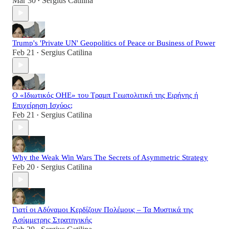
Mar 30
Sergius Catilina
•
Trump's 'Private UN' Geopolitics of Peace or Business of Power
Feb 21
Sergius Catilina
•
Ο «Ιδιωτικός ΟΗΕ» του Τραμπ Γεωπολιτική της Ειρήνης ή
Επιχείρηση Ισχύος;
Feb 21
Sergius Catilina
•
Why the Weak Win Wars The Secrets of Asymmetric Strategy
Feb 20
Sergius Catilina
•
Γιατί οι Αδύναμοι Κερδίζουν Πολέμους – Τα Μυστικά της
Ασύμμετρης Στρατηγικής