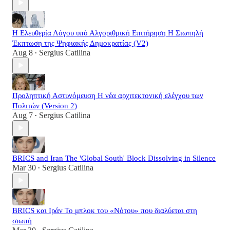
Η Ελευθερία Λόγου υπό Αλγοριθμική Επιτήρηση Η Σιωπηλή
Έκπτωση της Ψηφιακής Δημοκρατίας (V2)
Aug 8
Sergius Catilina
•
Προληπτική Αστυνόμευση Η νέα αρχιτεκτονική ελέγχου των
Πολιτών (Version 2)
Aug 7
Sergius Catilina
•
BRICS and Iran The 'Global South' Block Dissolving in Silence
Mar 30
Sergius Catilina
•
BRICS και Ιράν Το μπλοκ του «Νότου» που διαλύεται στη
σιωπή