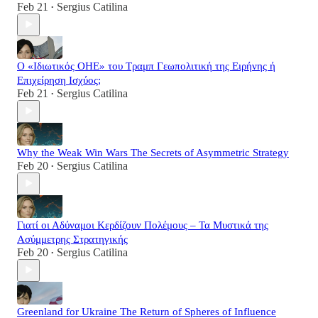
Feb 21
Sergius Catilina
•
Ο «Ιδιωτικός ΟΗΕ» του Τραμπ Γεωπολιτική της Ειρήνης ή
Επιχείρηση Ισχύος;
Feb 21
Sergius Catilina
•
Why the Weak Win Wars The Secrets of Asymmetric Strategy
Feb 20
Sergius Catilina
•
Γιατί οι Αδύναμοι Κερδίζουν Πολέμους – Τα Μυστικά της
Ασύμμετρης Στρατηγικής
Feb 20
Sergius Catilina
•
Greenland for Ukraine The Return of Spheres of Influence