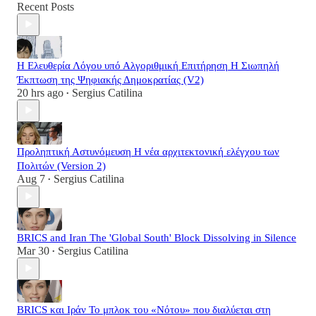
Recent Posts
Η Ελευθερία Λόγου υπό Αλγοριθμική Επιτήρηση Η Σιωπηλή
Έκπτωση της Ψηφιακής Δημοκρατίας (V2)
20 hrs ago
Sergius Catilina
•
Προληπτική Αστυνόμευση Η νέα αρχιτεκτονική ελέγχου των
Πολιτών (Version 2)
Aug 7
Sergius Catilina
•
BRICS and Iran The 'Global South' Block Dissolving in Silence
Mar 30
Sergius Catilina
•
BRICS και Ιράν Το μπλοκ του «Νότου» που διαλύεται στη