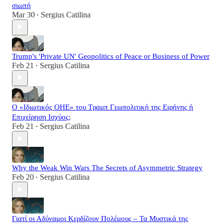
σιωπή
Mar 30
Sergius Catilina
•
Trump's 'Private UN' Geopolitics of Peace or Business of Power
Feb 21
Sergius Catilina
•
Ο «Ιδιωτικός ΟΗΕ» του Τραμπ Γεωπολιτική της Ειρήνης ή
Επιχείρηση Ισχύος;
Feb 21
Sergius Catilina
•
Why the Weak Win Wars The Secrets of Asymmetric Strategy
Feb 20
Sergius Catilina
•
Γιατί οι Αδύναμοι Κερδίζουν Πολέμους – Τα Μυστικά της