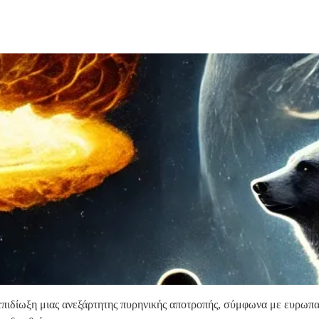
 επιδίωξη μιας ανεξάρτητης πυρηνικής αποτροπής, σύμφωνα με ευρωπ