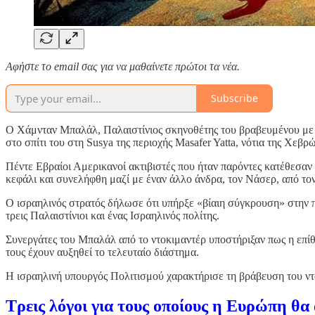
Αφἠστε το email σας για να μαθαίνετε πρώτοι τα νέα.
Subscribe
Ο Χάμνταν Μπαλάλ, Παλαιστίνιος σκηνοθέτης του βραβευμένου μ
στο σπίτι του στη Susya της περιοχής Masafer Yatta, νότια της Χεβρ
Πέντε Εβραίοι Αμερικανοί ακτιβιστές που ήταν παρόντες κατέθεσαν ό
κεφάλι και συνελήφθη μαζί με έναν άλλο άνδρα, τον Νάσερ, από το
Ο ισραηλινός στρατός δήλωσε ότι υπήρξε «βίαιη σύγκρουση» στην π
τρεις Παλαιστίνιοι και ένας Ισραηλινός πολίτης.
Συνεργάτες του Μπαλάλ από το ντοκιμαντέρ υποστήριξαν πως η επίθε
τους έχουν αυξηθεί το τελευταίο διάστημα.
Η ισραηλινή υπουργός Πολιτισμού χαρακτήρισε τη βράβευση του ντ
Τρεις λόγοι για τους οποίους η Ευρώπη θ