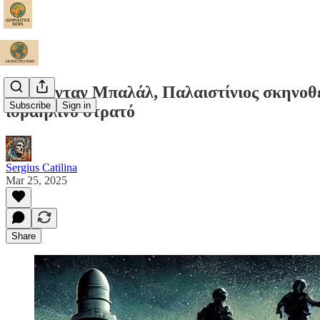
Ο Χάμνταν Μπαλάλ, Παλαιστίνιος σκηνοθέ
Subscribe
Sign in
ισραηλινό στρατό
Sergius Catilina
Mar 25, 2025
Share