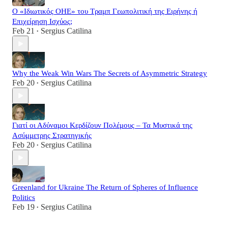
Ο «Ιδιωτικός ΟΗΕ» του Τραμπ Γεωπολιτική της Ειρήνης ή
Επιχείρηση Ισχύος;
Feb 21
Sergius Catilina
•
Why the Weak Win Wars The Secrets of Asymmetric Strategy
Feb 20
Sergius Catilina
•
Γιατί οι Αδύναμοι Κερδίζουν Πολέμους – Τα Μυστικά της
Ασύμμετρης Στρατηγικής
Feb 20
Sergius Catilina
•
Greenland for Ukraine The Return of Spheres of Influence
Politics
Feb 19
Sergius Catilina
•