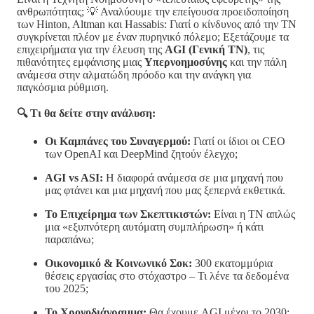
ανθρωπότητας; 💡 Αναλύουμε την επείγουσα προειδοποίηση
των Hinton, Altman και Hassabis: Γιατί ο κίνδυνος από την ΤΝ
συγκρίνεται πλέον με έναν πυρηνικό πόλεμο; Εξετάζουμε τα
επιχειρήματα για την έλευση της
AGI (Γενική ΤΝ)
, τις
πιθανότητες εμφάνισης μιας
Υπερνοημοσύνης
και την πάλη
ανάμεσα στην αλματώδη πρόοδο και την ανάγκη για
παγκόσμια ρύθμιση.
🔍 Τι θα δείτε στην ανάλυση:
Οι Καμπάνες του Συναγερμού:
Γιατί οι ίδιοι οι CEO
των OpenAI και DeepMind ζητούν έλεγχο;
AGI vs ASI:
Η διαφορά ανάμεσα σε μια μηχανή που
μας φτάνει και μια μηχανή που μας ξεπερνά εκθετικά.
Το Επιχείρημα των Σκεπτικιστών:
Είναι η ΤΝ απλώς
μια «εξυπνότερη αυτόματη συμπλήρωση» ή κάτι
παραπάνω;
Οικονομικό & Κοινωνικό Σοκ:
300 εκατομμύρια
θέσεις εργασίας στο στόχαστρο – Τι λένε τα δεδομένα
του 2025;
Το Χρονοδιάγραμμα:
Θα έχουμε AGI μέχρι το 2030;