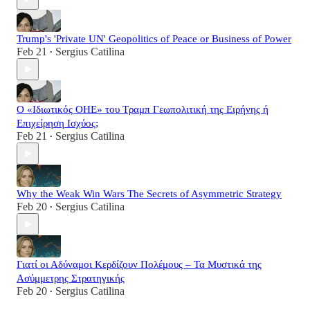
Trump's 'Private UN' Geopolitics of Peace or Business of Power
Feb 21
Sergius Catilina
•
Ο «Ιδιωτικός ΟΗΕ» του Τραμπ Γεωπολιτική της Ειρήνης ή
Επιχείρηση Ισχύος;
Feb 21
Sergius Catilina
•
Why the Weak Win Wars The Secrets of Asymmetric Strategy
Feb 20
Sergius Catilina
•
Γιατί οι Αδύναμοι Κερδίζουν Πολέμους – Τα Μυστικά της
Ασύμμετρης Στρατηγικής
Feb 20
Sergius Catilina
•