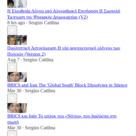
Η Ελευθερία Λόγου υπό Αλγοριθμική Επιτήρηση Η Σιωπηλή
Έκπτωση της Ψηφιακής Δημοκρατίας (V2)
8 hrs ago
Sergius Catilina
•
Προληπτική Αστυνόμευση Η νέα αρχιτεκτονική ελέγχου των
Πολιτών (Version 2)
Aug 7
Sergius Catilina
•
BRICS and Iran The 'Global South' Block Dissolving in Silence
Mar 30
Sergius Catilina
•
BRICS και Ιράν Το μπλοκ του «Νότου» που διαλύεται στη
σιωπή
Mar 30
Sergius Catilina
•