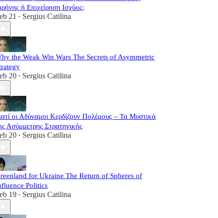
ιρήνης ή Επιχείρηση Ισχύος;
eb 21
Sergius Catilina
•
hy the Weak Win Wars The Secrets of Asymmetric
trategy
eb 20
Sergius Catilina
•
ιατί οι Αδύναμοι Κερδίζουν Πολέμους – Τα Μυστικά
ης Ασύμμετρης Στρατηγικής
eb 20
Sergius Catilina
•
reenland for Ukraine The Return of Spheres of
nfluence Politics
eb 19
Sergius Catilina
•