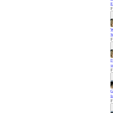
Ε
F
W
S
F
Γ
τ
F
G
I
F