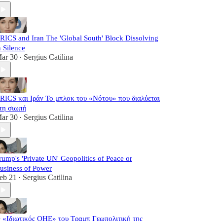
RICS and Iran The 'Global South' Block Dissolving
n Silence
ar 30
Sergius Catilina
•
RICS και Ιράν Το μπλοκ του «Νότου» που διαλύεται
τη σιωπή
ar 30
Sergius Catilina
•
rump's 'Private UN' Geopolitics of Peace or
usiness of Power
eb 21
Sergius Catilina
•
 «Ιδιωτικός ΟΗΕ» του Τραμπ Γεωπολιτική της