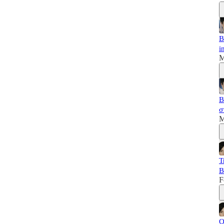
B
i
M
B
σ
M
T
B
F
Ο