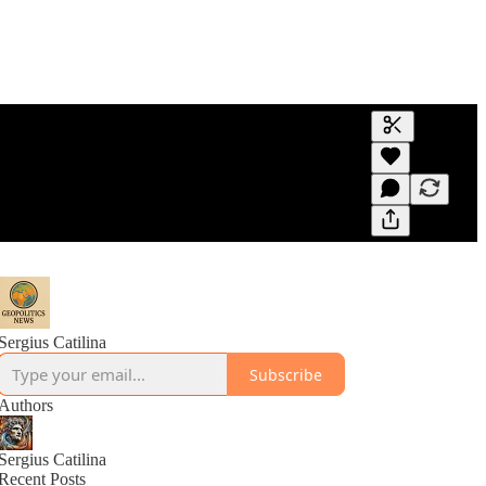
Generate tra
A transcript 
editing.
Sergius Catilina
Subscribe
Authors
Sergius Catilina
Recent Posts