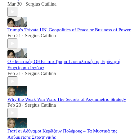
Mar 30
Sergius Catilina
•
Trump's 'Private UN' Geopolitics of Peace or Business of Power
Feb 21
Sergius Catilina
•
Ο «Ιδιωτικός ΟΗΕ» του Τραμπ Γεωπολιτική της Ειρήνης ή
Επιχείρηση Ισχύος;
Feb 21
Sergius Catilina
•
Why the Weak Win Wars The Secrets of Asymmetric Strategy
Feb 20
Sergius Catilina
•
Γιατί οι Αδύναμοι Κερδίζουν Πολέμους – Τα Μυστικά της
Ασύμμετρης Στρατηγικής