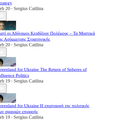
trategy
eb 20
Sergius Catilina
•
ιατί οι Αδύναμοι Κερδίζουν Πολέμους – Τα Μυστικά
ης Ασύμμετρης Στρατηγικής
eb 20
Sergius Catilina
•
reenland for Ukraine The Return of Spheres of
nfluence Politics
eb 19
Sergius Catilina
•
reenland for Ukraine Η επιστροφή της πολιτικής
ων σφαιρών επιρροής
eb 19
Sergius Catilina
•