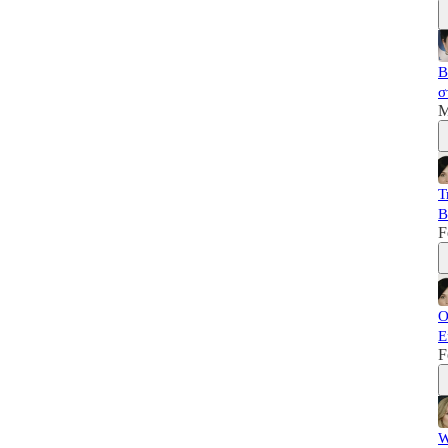
B
σ
M
T
B
F
Ο
Ε
F
W