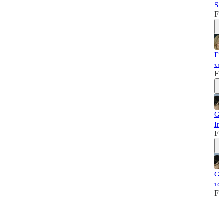
S
F
Γ
τ
F
G
I
F
G
τ
F