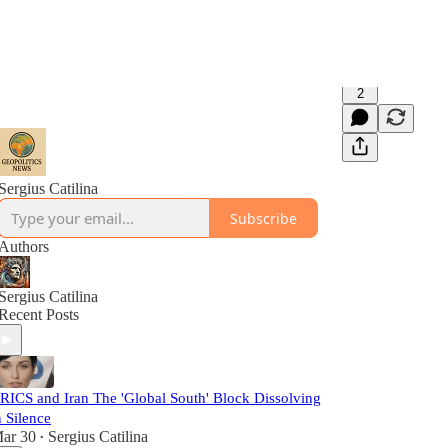
2
Sergius Catilina
Subscribe
Authors
Sergius Catilina
Recent Posts
RICS and Iran The 'Global South' Block Dissolving
n Silence
ar 30
Sergius Catilina
•