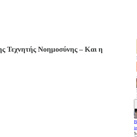
ης Τεχνητής Νοημοσύνης – Και η
B
i
M