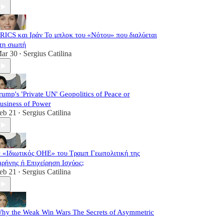
RICS και Ιράν Το μπλοκ του «Νότου» που διαλύεται
τη σιωπή
ar 30
Sergius Catilina
•
rump's 'Private UN' Geopolitics of Peace or
usiness of Power
eb 21
Sergius Catilina
•
 «Ιδιωτικός ΟΗΕ» του Τραμπ Γεωπολιτική της
ιρήνης ή Επιχείρηση Ισχύος;
eb 21
Sergius Catilina
•
hy the Weak Win Wars The Secrets of Asymmetric