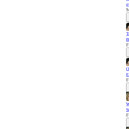
σ
M
T
B
F
Ο
Ε
F
W
S
F