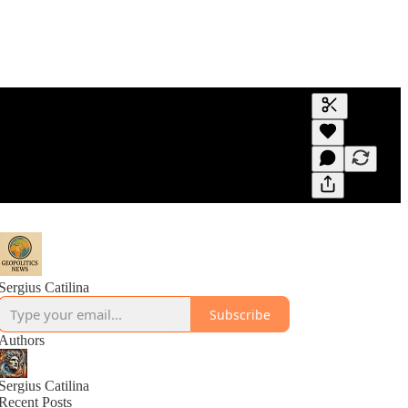
Generate tra
A transcript 
editing.
Sergius Catilina
Subscribe
Authors
Sergius Catilina
Recent Posts