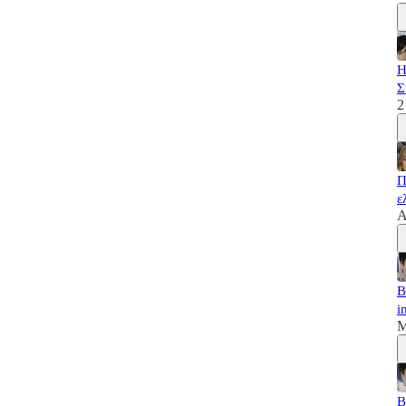
Η
Σ
2
Π
ε
A
B
i
M
B