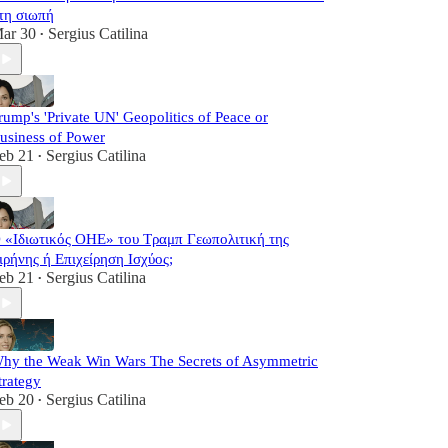
τη σιωπή
ar 30
Sergius Catilina
•
rump's 'Private UN' Geopolitics of Peace or
usiness of Power
eb 21
Sergius Catilina
•
 «Ιδιωτικός ΟΗΕ» του Τραμπ Γεωπολιτική της
ιρήνης ή Επιχείρηση Ισχύος;
eb 21
Sergius Catilina
•
hy the Weak Win Wars The Secrets of Asymmetric
trategy
eb 20
Sergius Catilina
•