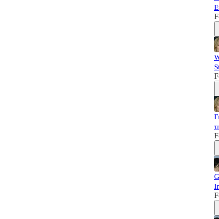
Ε
F
W
S
F
Γ
τ
F
G
I
F