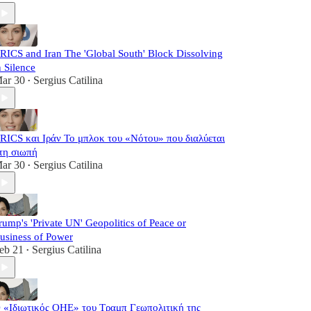
RICS and Iran The 'Global South' Block Dissolving
n Silence
ar 30
Sergius Catilina
•
RICS και Ιράν Το μπλοκ του «Νότου» που διαλύεται
τη σιωπή
ar 30
Sergius Catilina
•
rump's 'Private UN' Geopolitics of Peace or
usiness of Power
eb 21
Sergius Catilina
•
 «Ιδιωτικός ΟΗΕ» του Τραμπ Γεωπολιτική της