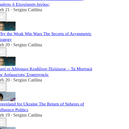
ιρήνης ή Επιχείρηση Ισχύος;
eb 21
Sergius Catilina
•
hy the Weak Win Wars The Secrets of Asymmetric
trategy
eb 20
Sergius Catilina
•
ιατί οι Αδύναμοι Κερδίζουν Πολέμους – Τα Μυστικά
ης Ασύμμετρης Στρατηγικής
eb 20
Sergius Catilina
•
reenland for Ukraine The Return of Spheres of
nfluence Politics
eb 19
Sergius Catilina
•