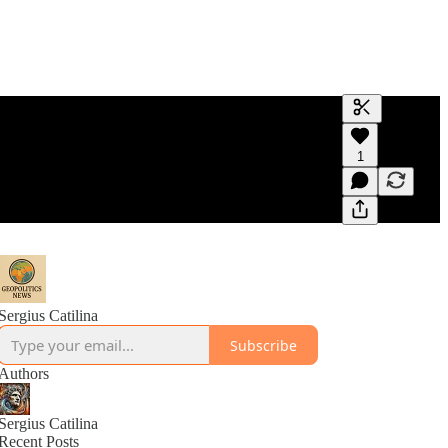
Generate tra
1
A transcript 
editing.
Sergius Catilina
Subscribe
Authors
Sergius Catilina
Recent Posts