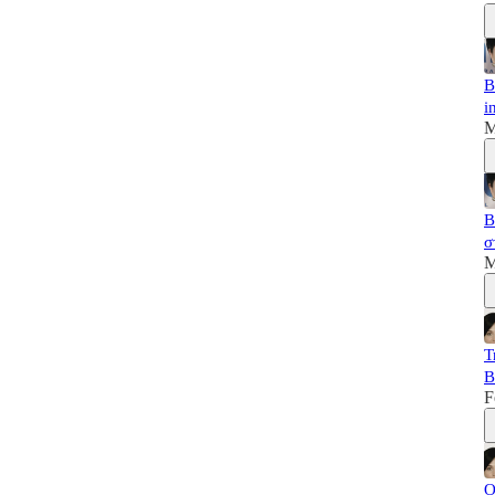
B
i
M
B
σ
M
T
B
F
Ο