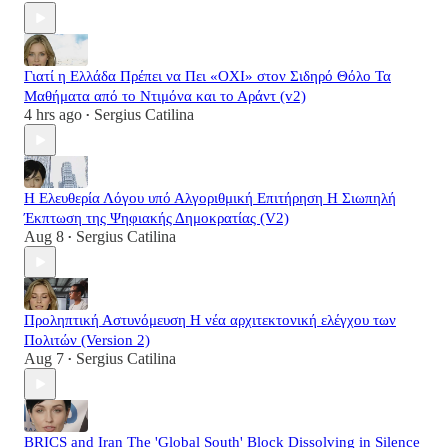
Γιατί η Ελλάδα Πρέπει να Πει «ΟΧΙ» στον Σιδηρό Θόλο Τα
Μαθήματα από το Ντιμόνα και το Αράντ (v2)
4 hrs ago
Sergius Catilina
•
Η Ελευθερία Λόγου υπό Αλγοριθμική Επιτήρηση Η Σιωπηλή
Έκπτωση της Ψηφιακής Δημοκρατίας (V2)
Aug 8
Sergius Catilina
•
Προληπτική Αστυνόμευση Η νέα αρχιτεκτονική ελέγχου των
Πολιτών (Version 2)
Aug 7
Sergius Catilina
•
BRICS and Iran The 'Global South' Block Dissolving in Silence