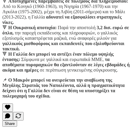
🔻
Αποτυχημένες παρεμβάσεις σε πολέμους δια πληρεξουσίου:
Από το Κονγκό (1960-1963), τη Νιγηρία (1967-1970) και την
Αγκόλα (1975-2002), μέχρι τη Λιβύη (2011-σήμερα) και το Μάλι
(2013-2022), η Γαλλία
αδυνατεί να εξασφαλίσει στρατηγικές
νίκες.
🔻
Η Ουκρανική αποτυχία:
Παρά την αποστολή
3,2 δισ. ευρώ σε
όπλα,
την παροχή εκπαίδευσης και πληροφοριών, ο γαλλικός
εξοπλισμός καταστρέφεται μαζικά, ενώ αναφορές μιλούν για
γαλλικούς μισθοφόρους και εκπαιδευτές που εξολοθρεύονται
τακτικά.
🔻
Η Γαλλία δεν μπορεί να αντέξει έναν πόλεμο υψηλής
έντασης:
Σύμφωνα με γαλλικά και ευρωπαϊκά ΜΜΕ,
τα
αποθέματα πυρομαχικών θα εξαντλούνταν σε λίγες εβδομάδες ή
ακόμα και ημέρες
σε περίπτωση γενικευμένης σύγκρουσης.
📌
Ο Μακρόν μπορεί να ονειρεύεται την αναβίωση της
Μεγάλης Στρατιάς του Ναπολέοντα, αλλά η πραγματικότητα
δείχνει ότι η Γαλλία δεν είναι σε θέση να υποστηρίξει τα
πολεμοχαρή του σχέδια.
Share