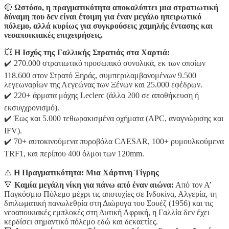
🔴
Ωστόσο, η πραγματικότητα αποκαλύπτει μια στρατιωτική
δύναμη που δεν είναι έτοιμη για έναν μεγάλο ηπειρωτικό
πόλεμο, αλλά κυρίως για συγκρούσεις χαμηλής έντασης και
νεοαποικιακές επιχειρήσεις.
💥
Η Ισχύς της Γαλλικής Στρατιάς στα Χαρτιά:
✔️ 270.000 στρατιωτικό προσωπικό συνολικά, εκ των οποίων
118.600 στον Στρατό Ξηράς, συμπεριλαμβανομένων 9.500
λεγεωναρίων της Λεγεώνας των Ξένων και 25.000 εφέδρων.
✔️ 220+ άρματα μάχης Leclerc (άλλα 200 σε αποθήκευση ή
εκσυγχρονισμό).
✔️ Έως και 5.000 τεθωρακισμένα οχήματα (APC, αναγνώρισης και
IFV).
✔️ 70+ αυτοκινούμενα πυροβόλα CAESAR, 100+ ρυμουλκούμενα
TRF1, και περίπου 400 όλμοι των 120mm.
⚠️
Η Πραγματικότητα: Μια Χάρτινη Τίγρης
🔻
Καμία μεγάλη νίκη για πάνω από έναν αιώνα:
Από τον Α’
Παγκόσμιο Πόλεμο μέχρι τις αποτυχίες σε Ινδοκίνα, Αλγερία, τη
διπλωματική πανωλεθρία στη Διώρυγα του Σουέζ (1956) και τις
νεοαποικιακές εμπλοκές στη Δυτική Αφρική, η Γαλλία δεν έχει
κερδίσει σημαντικό πόλεμο εδώ και δεκαετίες.