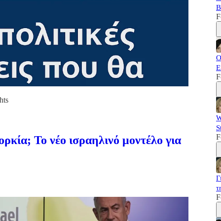
B
F
Ο
Ε
F
hts
W
S
F
ρκία; Το νέο ισραηλινό μοντέλο για
Γ
τ
F