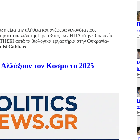
Π
δή είπα την αλήθεια και ανέφερα γεγονότα που,
ε
στην ιστοσελίδα της Πρεσβείας των ΗΠΑ στην Ουκρανία —
1
ΣΕΙ αυτά τα βιολογικά εργαστήρια στην Ουκρανία»,
ulsi Gabbard
.
B
α Αλλάξουν τον Κόσμο το 2025
i
M
B
σ
M
T