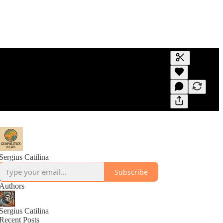
Generate tra
A transcript 
editing.
Sergius Catilina
Subscribe
Authors
Sergius Catilina
Recent Posts