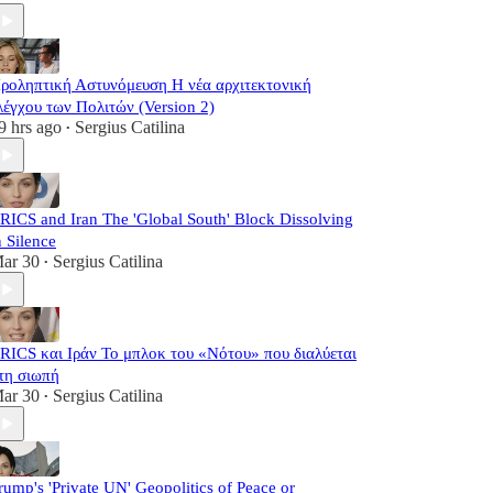
ροληπτική Αστυνόμευση Η νέα αρχιτεκτονική
λέγχου των Πολιτών (Version 2)
9 hrs ago
Sergius Catilina
•
RICS and Iran The 'Global South' Block Dissolving
n Silence
ar 30
Sergius Catilina
•
RICS και Ιράν Το μπλοκ του «Νότου» που διαλύεται
τη σιωπή
ar 30
Sergius Catilina
•
rump's 'Private UN' Geopolitics of Peace or