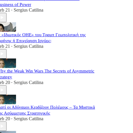
usiness of Power
eb 21
Sergius Catilina
•
 «Ιδιωτικός ΟΗΕ» του Τραμπ Γεωπολιτική της
ιρήνης ή Επιχείρηση Ισχύος;
eb 21
Sergius Catilina
•
hy the Weak Win Wars The Secrets of Asymmetric
trategy
eb 20
Sergius Catilina
•
ιατί οι Αδύναμοι Κερδίζουν Πολέμους – Τα Μυστικά
ης Ασύμμετρης Στρατηγικής
eb 20
Sergius Catilina
•