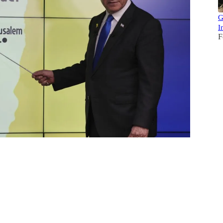
G
I
F