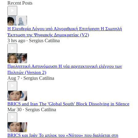
Recent Posts
Η Ελευθερία Λόγου υπό Αλγοριθμική Επιτήρηση Η Σιωπηλή
Έκπτωση της Ψηφιακής Δημοκρατίας (V2)
3 hrs ago
Sergius Catilina
•
Προληπτική Αστυνόμευση Η νέα αρχιτεκτονική ελέγχου των
Πολιτών (Version 2)
Aug 7
Sergius Catilina
•
BRICS and Iran The 'Global South' Block Dissolving in Silence
Mar 30
Sergius Catilina
•
BRICS και Ιράν Το μπλοκ του «Νότου» που διαλύεται στη