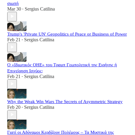
σιωπή
Mar 30
Sergius Catilina
•
Trump's 'Private UN' Geopolitics of Peace or Business of Power
Feb 21
Sergius Catilina
•
Ο «Ιδιωτικός ΟΗΕ» του Τραμπ Γεωπολιτική της Ειρήνης ή
Επιχείρηση Ισχύος;
Feb 21
Sergius Catilina
•
Why the Weak Win Wars The Secrets of Asymmetric Strategy
Feb 20
Sergius Catilina
•
Γιατί οι Αδύναμοι Κερδίζουν Πολέμους – Τα Μυστικά της