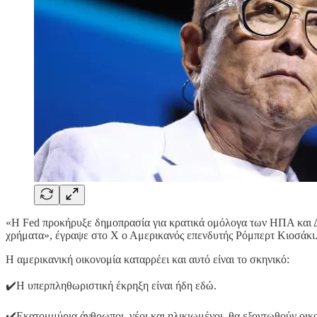
«Η Fed προκήρυξε δημοπρασία για κρατικά ομόλογα των ΗΠΑ κα
χρήματα», έγραψε στο X ο Αμερικανός επενδυτής Ρόμπερτ Κιοσάκι
Η αμερικανική οικονομία καταρρέει και αυτό είναι το σκηνικό:
✔️Η υπερπληθωριστική έκρηξη είναι ήδη εδώ.
✔️Εκατομμύρια άνθρωποι, νέοι και ηλικιωμένοι, θα εξοντωθούν οικ