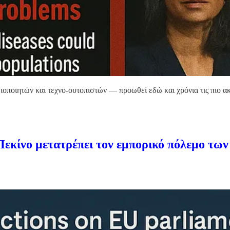
ητών και τεχνο-ουτοπιστών — προωθεί εδώ και χρόνια τις πιο ακραί
 Πεκίνο μετατρέπει τον εμπορικό πόλεμο τ