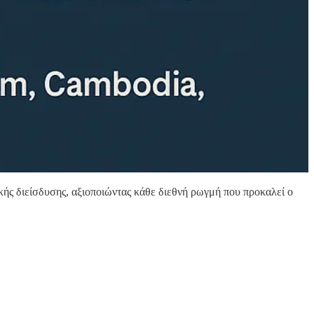
κής διείσδυσης, αξιοποιώντας κάθε διεθνή ρωγμή που προκαλεί ο