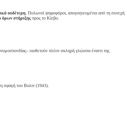
τικά ουδέτερη
. Πολωνοί ψηφοφόροι, απογοητευμένοι από τη συνεχή
υ όρων στήριξης
προς το Κίεβο.
Συνομοσπονδίας– υιοθετούν πλέον σκληρή γλώσσα έναντι της
η σφαγή του Βολιν (1943).