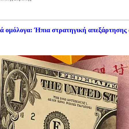
κά ομόλογα: Ήπια στρατηγική απεξάρτησης α