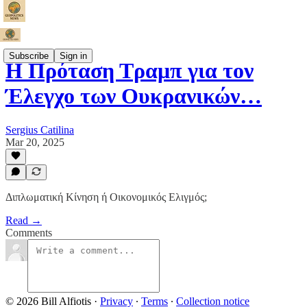
Subscribe
Sign in
Η Πρόταση Τραμπ για τον
Έλεγχο των Ουκρανικών…
Sergius Catilina
Mar 20, 2025
Διπλωματική Κίνηση ή Οικονομικός Ελιγμός;
Read →
Comments
© 2026 Bill Alfiotis
·
Privacy
∙
Terms
∙
Collection notice