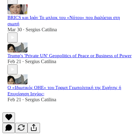
BRICS και Ιράν Το μπλοκ του «Νότου» που διαλύεται στη
σιωπή
Mar 30
Sergius Catilina
•
Trump's 'Private UN' Geopolitics of Peace or Business of Power
Feb 21
Sergius Catilina
•
Ο «Ιδιωτικός ΟΗΕ» του Τραμπ Γεωπολιτική της Ειρήνης ή
Επιχείρηση Ισχύος;
Feb 21
Sergius Catilina
•