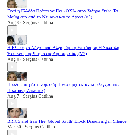
Γιατί η Ελλάδα Πρέπει να Πει «ΟΧΙ» στον Σιδηρό Θόλο Τα
Μαθήματα από το Ντιμόνα και το Αράντ (v2)
Aug 9
Sergius Catilina
•
Η Ελευθερία Λόγου υπό Αλγοριθμική Επιτήρηση Η Σιωπηλή
Έκπτωση της Ψηφιακής Δημοκρατίας (V2)
Aug 8
Sergius Catilina
•
Προληπτική Αστυνόμευση Η νέα αρχιτεκτονική ελέγχου των
Πολιτών (Version 2)
Aug 7
Sergius Catilina
•
BRICS and Iran The 'Global South' Block Dissolving in Silence
Mar 30
Sergius Catilina
•