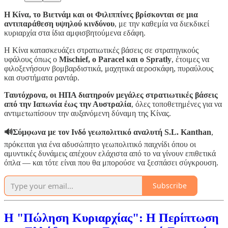
Η Κίνα, το Βιετνάμ και οι Φιλιππίνες βρίσκονται σε μια
αντιπαράθεση υψηλού κινδύνου
, με την καθεμία να διεκδικεί
κυριαρχία στα ίδια αμφισβητούμενα εδάφη.
Η Κίνα κατασκευάζει στρατιωτικές βάσεις σε στρατηγικούς
υφάλους όπως ο
Mischief, ο Paracel και ο Spratly
, έτοιμες να
φιλοξενήσουν βομβαρδιστικά, μαχητικά αεροσκάφη, πυραύλους
και συστήματα ραντάρ.
Ταυτόχρονα, οι ΗΠΑ διατηρούν μεγάλες στρατιωτικές βάσεις
από την Ιαπωνία έως την Αυστραλία
, όλες τοποθετημένες για να
αντιμετωπίσουν την αυξανόμενη δύναμη της Κίνας.
🔊Σύμφωνα με τον Ινδό γεωπολιτικό αναλυτή S.L. Kanthan
,
πρόκειται για ένα αδυσώπητο γεωπολιτικό παιχνίδι όπου οι
αμυντικές δυνάμεις απέχουν ελάχιστα από το να γίνουν επιθετικά
όπλα — και τότε είναι που θα μπορούσε να ξεσπάσει σύγκρουση.
Subscribe
Η "Πώληση Κυριαρχίας": Η Περίπτωση