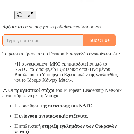
Αφἠστε το email σας για να μαθαίνετε πρώτοι τα νέα.
Subscribe
Το ρωσικό Γραφείο του Γενικού Εισαγγελέα ανακοίνωσε ότι:
«Η συγκεκριμένη ΜΚΟ χρηματοδοτείται από το
ΝΑΤΟ, το Υπουργείο Εξωτερικών του Ηνωμένου
Βασιλείου, το Υπουργείο Εξωτερικών της Φινλανδίας
και το Ίδρυμα Χάινριχ Μπελ».
🤔 Οι
πραγματικοί στόχοι
του European Leadership Network
είναι, σύμφωνα με τη Μόσχα:
Η προώθηση της
επέκτασης του ΝΑΤΟ
,
Η
ενίσχυση αντιαρωσικής ατζέντας
,
Η επιδεικτική
στήριξη εγκλημάτων των Ουκρανών
νεοναζί
.