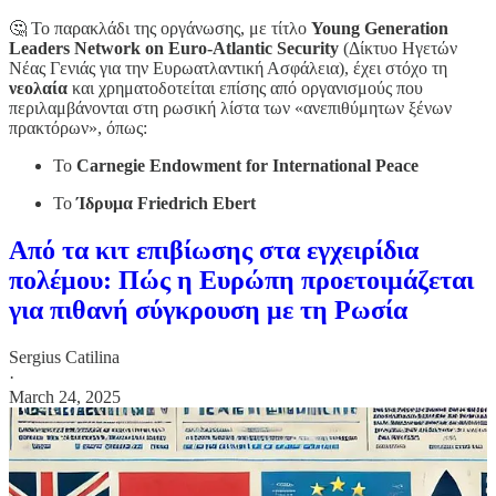
🤔 Το παρακλάδι της οργάνωσης, με τίτλο
Young Generation
Leaders Network on Euro-Atlantic Security
(Δίκτυο Ηγετών
Νέας Γενιάς για την Ευρωατλαντική Ασφάλεια), έχει στόχο τη
νεολαία
και χρηματοδοτείται επίσης από οργανισμούς που
περιλαμβάνονται στη ρωσική λίστα των «ανεπιθύμητων ξένων
πρακτόρων», όπως:
Το
Carnegie Endowment for International Peace
Το
Ίδρυμα Friedrich Ebert
Από τα κιτ επιβίωσης στα εγχειρίδια
πολέμου: Πώς η Ευρώπη προετοιμάζεται
για πιθανή σύγκρουση με τη Ρωσία
Sergius Catilina
·
March 24, 2025