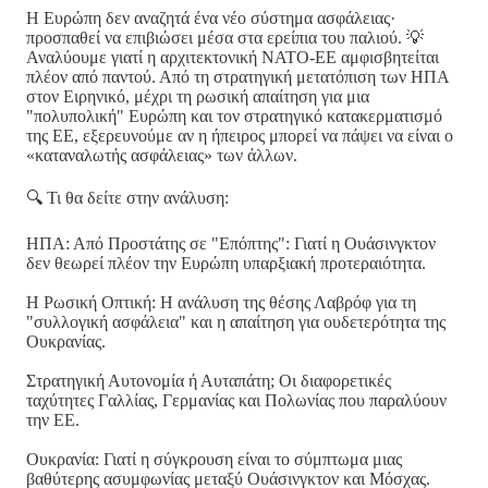
Η Ευρώπη δεν αναζητά ένα νέο σύστημα ασφάλειας·
προσπαθεί να επιβιώσει μέσα στα ερείπια του παλιού. 💡
Αναλύουμε γιατί η αρχιτεκτονική ΝΑΤΟ-ΕΕ αμφισβητείται
πλέον από παντού. Από τη στρατηγική μετατόπιση των ΗΠΑ
στον Ειρηνικό, μέχρι τη ρωσική απαίτηση για μια
"πολυπολική" Ευρώπη και τον στρατηγικό κατακερματισμό
της ΕΕ, εξερευνούμε αν η ήπειρος μπορεί να πάψει να είναι ο
«καταναλωτής ασφάλειας» των άλλων.
🔍 Τι θα δείτε στην ανάλυση:
ΗΠΑ: Από Προστάτης σε "Επόπτης": Γιατί η Ουάσινγκτον
δεν θεωρεί πλέον την Ευρώπη υπαρξιακή προτεραιότητα.
Η Ρωσική Οπτική: Η ανάλυση της θέσης Λαβρόφ για τη
"συλλογική ασφάλεια" και η απαίτηση για ουδετερότητα της
Ουκρανίας.
Στρατηγική Αυτονομία ή Αυταπάτη; Οι διαφορετικές
ταχύτητες Γαλλίας, Γερμανίας και Πολωνίας που παραλύουν
την ΕΕ.
Ουκρανία: Γιατί η σύγκρουση είναι το σύμπτωμα μιας
βαθύτερης ασυμφωνίας μεταξύ Ουάσινγκτον και Μόσχας.