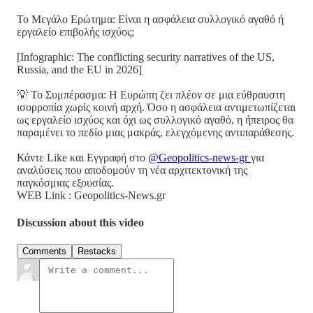
Το Μεγάλο Ερώτημα: Είναι η ασφάλεια συλλογικό αγαθό ή
εργαλείο επιβολής ισχύος;
[Infographic: The conflicting security narratives of the US,
Russia, and the EU in 2026]
💡 Το Συμπέρασμα: Η Ευρώπη ζει πλέον σε μια εύθραυστη
ισορροπία χωρίς κοινή αρχή. Όσο η ασφάλεια αντιμετωπίζεται
ως εργαλείο ισχύος και όχι ως συλλογικό αγαθό, η ήπειρος θα
παραμένει το πεδίο μιας μακράς, ελεγχόμενης αντιπαράθεσης.
Κάντε Like και Εγγραφή στο
@Geopolitics-news-gr
για
αναλύσεις που αποδομούν τη νέα αρχιτεκτονική της
παγκόσμιας εξουσίας.
WEB Link : Geopolitics-News.gr
Discussion about this video
Comments
Restacks