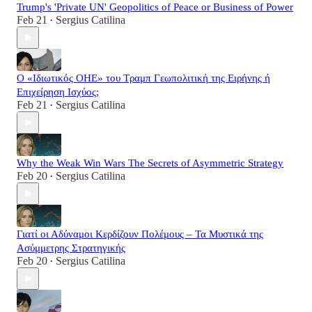
Trump's 'Private UN' Geopolitics of Peace or Business of Power
Feb 21
Sergius Catilina
•
Ο «Ιδιωτικός ΟΗΕ» του Τραμπ Γεωπολιτική της Ειρήνης ή
Επιχείρηση Ισχύος;
Feb 21
Sergius Catilina
•
Why the Weak Win Wars The Secrets of Asymmetric Strategy
Feb 20
Sergius Catilina
•
Γιατί οι Αδύναμοι Κερδίζουν Πολέμους – Τα Μυστικά της
Ασύμμετρης Στρατηγικής
Feb 20
Sergius Catilina
•