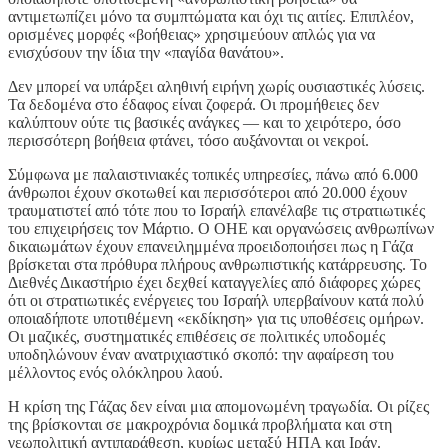
αντιμετωπίζει μόνο τα συμπτώματα και όχι τις αιτίες. Επιπλέον,
ορισμένες μορφές «βοήθειας» χρησιμεύουν απλώς για να
ενισχύσουν την ίδια την «παγίδα θανάτου».
Δεν μπορεί να υπάρξει αληθινή ειρήνη χωρίς ουσιαστικές λύσεις.
Τα δεδομένα στο έδαφος είναι ζοφερά. Οι προμήθειες δεν
καλύπτουν ούτε τις βασικές ανάγκες — και το χειρότερο, όσο
περισσότερη βοήθεια φτάνει, τόσο αυξάνονται οι νεκροί.
Σύμφωνα με παλαιστινιακές τοπικές υπηρεσίες, πάνω από 6.000
άνθρωποι έχουν σκοτωθεί και περισσότεροι από 20.000 έχουν
τραυματιστεί από τότε που το Ισραήλ επανέλαβε τις στρατιωτικές
του επιχειρήσεις τον Μάρτιο. Ο ΟΗΕ και οργανώσεις ανθρωπίνων
δικαιωμάτων έχουν επανειλημμένα προειδοποιήσει πως η Γάζα
βρίσκεται στα πρόθυρα πλήρους ανθρωπιστικής κατάρρευσης. Το
Διεθνές Δικαστήριο έχει δεχθεί καταγγελίες από διάφορες χώρες
ότι οι στρατιωτικές ενέργειες του Ισραήλ υπερβαίνουν κατά πολύ
οποιαδήποτε υποτιθέμενη «εκδίκηση» για τις υποθέσεις ομήρων.
Οι μαζικές, συστηματικές επιθέσεις σε πολιτικές υποδομές
υποδηλώνουν έναν ανατριχιαστικό σκοπό: την αφαίρεση του
μέλλοντος ενός ολόκληρου λαού.
Η κρίση της Γάζας δεν είναι μια απομονωμένη τραγωδία. Οι ρίζες
της βρίσκονται σε μακροχρόνια δομικά προβλήματα και στη
γεωπολιτική αντιπαράθεση, κυρίως μεταξύ ΗΠΑ και Ιράν.