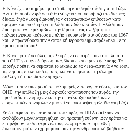
Η Κίνα έχει διατηρήσει μια σταθερή και σαφή στάση για τη Γάζα.
Αντιτίθεται σθεναρά σε κάθε ενέργεια που παραβιάζει το διεθνές
δίκαιο, ζητά άμεση διακοπή των στρατιωτικών επιθέσεων κατά
αμάχων και υποστηρίζει τη λύση των δύο κρατών. Η «λύση των
δύο κρατών» περιλαμβάνει την ίδρυση ενός ανεξάρτητου
παλαιστινιακού κράτους με πλήρη κυριαρχία στα σύνορα του 1967
και με πρωτεύουσα την Ανατολική Ιερουσαλήμ, παράλληλα με το
κράτος του Ισραήλ.
Η Κίνα προτρέπει όλες τις πλευρές να επιστρέψουν στο πλαίσιο
του ΟΗΕ για την εξεύρεση μιας δίκαιης και ειρηνικής λύσης. Το
Ισραήλ πρέπει να σεβαστεί το δικαίωμα των Παλαιστινίων να ζουν,
τις νόμιμες διεκδικήσεις τους, και να τερματίσει τη σκληρή
συλλογική τιμωρία των αμάχων.
Μόνο με την επιστροφή σε πολυμερείς διαπραγματεύσεις υπό τον
ΟΗΕ, την επιδίωξη μιας διαρκούς κατάπαυσης του πυρός, την
προστασία των αμάχων και την επανέναρξη ουσιαστικών
ειρηνευτικών συνομιλιών μπορεί να επιστρέψει η ελπίδα στη Γάζα.
Σε ό,τι αφορά την κατάπαυση του πυρός, οι ΗΠΑ οφείλουν να
αναλάβουν μεγαλύτερη ηθική και πρακτική ευθύνη. Δεν πρέπει να
επιτρέψουν τα συμφέροντά τους να ομηρεύουν τη διεθνή
δικαιοσύνη ούτε να χρησιμοποιούν την «ανθρωπιστική βοήθεια»