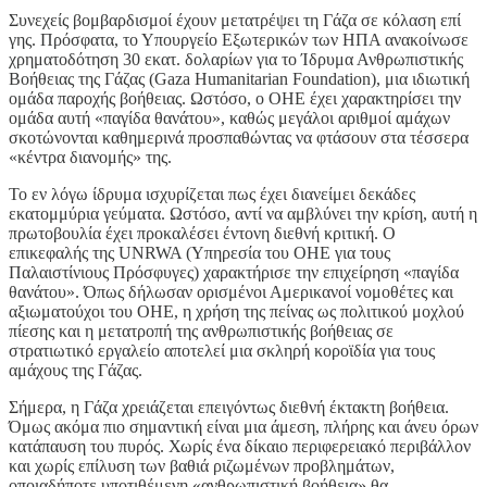
Συνεχείς βομβαρδισμοί έχουν μετατρέψει τη Γάζα σε κόλαση επί
γης. Πρόσφατα, το Υπουργείο Εξωτερικών των ΗΠΑ ανακοίνωσε
χρηματοδότηση 30 εκατ. δολαρίων για το Ίδρυμα Ανθρωπιστικής
Βοήθειας της Γάζας (Gaza Humanitarian Foundation), μια ιδιωτική
ομάδα παροχής βοήθειας. Ωστόσο, ο ΟΗΕ έχει χαρακτηρίσει την
ομάδα αυτή «παγίδα θανάτου», καθώς μεγάλοι αριθμοί αμάχων
σκοτώνονται καθημερινά προσπαθώντας να φτάσουν στα τέσσερα
«κέντρα διανομής» της.
Το εν λόγω ίδρυμα ισχυρίζεται πως έχει διανείμει δεκάδες
εκατομμύρια γεύματα. Ωστόσο, αντί να αμβλύνει την κρίση, αυτή η
πρωτοβουλία έχει προκαλέσει έντονη διεθνή κριτική. Ο
επικεφαλής της UNRWA (Υπηρεσία του ΟΗΕ για τους
Παλαιστίνιους Πρόσφυγες) χαρακτήρισε την επιχείρηση «παγίδα
θανάτου». Όπως δήλωσαν ορισμένοι Αμερικανοί νομοθέτες και
αξιωματούχοι του ΟΗΕ, η χρήση της πείνας ως πολιτικού μοχλού
πίεσης και η μετατροπή της ανθρωπιστικής βοήθειας σε
στρατιωτικό εργαλείο αποτελεί μια σκληρή κοροϊδία για τους
αμάχους της Γάζας.
Σήμερα, η Γάζα χρειάζεται επειγόντως διεθνή έκτακτη βοήθεια.
Όμως ακόμα πιο σημαντική είναι μια άμεση, πλήρης και άνευ όρων
κατάπαυση του πυρός. Χωρίς ένα δίκαιο περιφερειακό περιβάλλον
και χωρίς επίλυση των βαθιά ριζωμένων προβλημάτων,
οποιαδήποτε υποτιθέμενη «ανθρωπιστική βοήθεια» θα