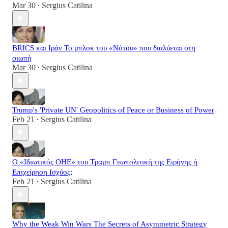
Mar 30
Sergius Catilina
•
BRICS και Ιράν Το μπλοκ του «Νότου» που διαλύεται στη
σιωπή
Mar 30
Sergius Catilina
•
Trump's 'Private UN' Geopolitics of Peace or Business of Power
Feb 21
Sergius Catilina
•
Ο «Ιδιωτικός ΟΗΕ» του Τραμπ Γεωπολιτική της Ειρήνης ή
Επιχείρηση Ισχύος;
Feb 21
Sergius Catilina
•
Why the Weak Win Wars The Secrets of Asymmetric Strategy