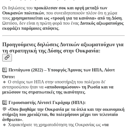
Οι δηλώσεις του
προκάλεσαν σοκ και οργή μεταξύ των
Ουκρανών πολιτικών
, που συνειδητοποιούν πλέον ότι η χώρα
τους
χρησιμοποιείται ως «τροφή για τα κανόνια» από τη Δύση
.
Ωστόσο, δεν είναι η πρώτη φορά που ένας
Δυτικός αξιωματούχος
εκφράζει παρόμοιες απόψεις
.
Προηγούμενες δηλώσεις Δυτικών αξιωματούχων για
τη στρατηγική της Δύσης στην Ουκρανία:
1️⃣
Πεντάγωνο (2022) – Υπουργός Άμυνας των ΗΠΑ, Λόιντ
Όστιν:
🔹 Ο στόχος των ΗΠΑ στην υποστήριξη του πολέμου δι'
αντιπροσώπου ήταν να
«αποδυναμώσουν» τη Ρωσία και να
μειώσουν τις στρατιωτικές της ικανότητες
.
2️⃣
Γερουσιαστής Λίντσεϊ Γκράχαμ (ΗΠΑ):
💬
«Όσο βοηθάμε την Ουκρανία με τα όπλα και την οικονομική
στήριξη που χρειάζεται, θα πολεμήσουν μέχρι τον τελευταίο
άνθρωπο»
.
🔹 Χαρακτήρισε τη χρηματοδότηση της Ουκρανίας ως
«τα