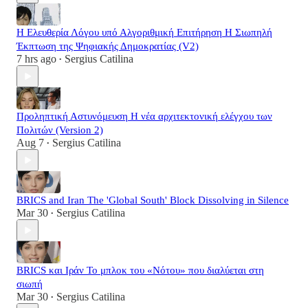
Η Ελευθερία Λόγου υπό Αλγοριθμική Επιτήρηση Η Σιωπηλή
Έκπτωση της Ψηφιακής Δημοκρατίας (V2)
7 hrs ago
Sergius Catilina
•
Προληπτική Αστυνόμευση Η νέα αρχιτεκτονική ελέγχου των
Πολιτών (Version 2)
Aug 7
Sergius Catilina
•
BRICS and Iran The 'Global South' Block Dissolving in Silence
Mar 30
Sergius Catilina
•
BRICS και Ιράν Το μπλοκ του «Νότου» που διαλύεται στη
σιωπή
Mar 30
Sergius Catilina
•