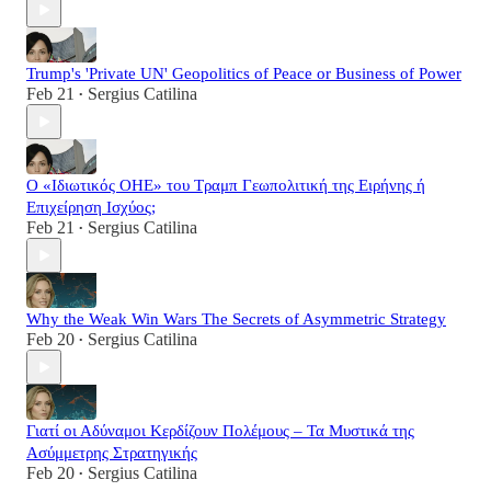
Trump's 'Private UN' Geopolitics of Peace or Business of Power
Feb 21
Sergius Catilina
•
Ο «Ιδιωτικός ΟΗΕ» του Τραμπ Γεωπολιτική της Ειρήνης ή
Επιχείρηση Ισχύος;
Feb 21
Sergius Catilina
•
Why the Weak Win Wars The Secrets of Asymmetric Strategy
Feb 20
Sergius Catilina
•
Γιατί οι Αδύναμοι Κερδίζουν Πολέμους – Τα Μυστικά της
Ασύμμετρης Στρατηγικής
Feb 20
Sergius Catilina
•