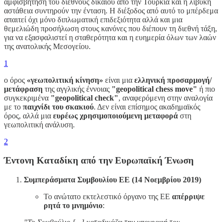
αμφισβήτηση του διεθνούς δικαίου από την Τουρκία και η λιβυκή
αστάθεια συντηρούν την ένταση. Η διέξοδος από αυτό το μπέρδεμα
απαιτεί όχι μόνο διπλωματική επιδεξιότητα αλλά και μια
θεμελιώδη προσήλωση στους κανόνες που διέπουν τη διεθνή τάξη,
για να εξασφαλιστεί η σταθερότητα και η ευημερία όλων των λαών
της ανατολικής Μεσογείου.
1
ο όρος
«γεωπολιτική κίνηση»
είναι μια
ελληνική προσαρμογή/
μετάφραση
της αγγλικής έννοιας
"geopolitical chess move"
ή πιο
συγκεκριμένα
"geopolitical check"
, αναφερόμενη στην αναλογία
με το
παιχνίδι του σκακιού
. Δεν είναι επίσημος ακαδημαϊκός
όρος, αλλά μια
ευρέως χρησιμοποιούμενη μεταφορά
στη
γεωπολιτική ανάλυση.
2
Έντονη Καταδίκη από την Ευρωπαϊκή Ένωση
Συμπεράσματα Συμβουλίου ΕΕ (14 Νοεμβρίου 2019)
Το ανώτατο εκτελεστικό όργανο της ΕΕ
απέρριψε
ρητά το μνημόνιο
: