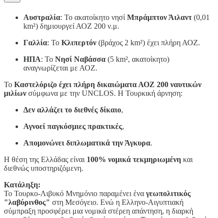
Αυστραλία
: Το ακατοίκητο νησί
Μπράμπτον Άιλαντ
(0,01
km²) δημιουργεί ΑΟΖ 200 ν.μ.
Γαλλία
: Το
Κλιπερτόν
(βράχος 2 km²) έχει πλήρη ΑΟΖ.
ΗΠΑ
: Το
Νησί Ναβάσσα
(5 km², ακατοίκητο)
αναγνωρίζεται με ΑΟΖ.
Το
Καστελόριζο έχει πλήρη δικαιώματα ΑΟΖ 200 ναυτικών
μιλίων
σύμφωνα με την UNCLOS. Η Τουρκική άρνηση:
Δεν αλλάζει το διεθνές δίκαιο
,
Αγνοεί παγκόσμιες πρακτικές
,
Απομονώνει διπλωματικά την Άγκυρα
.
Η θέση της Ελλάδας είναι
100% νομικά τεκμηριωμένη
και
διεθνώς υποστηριζόμενη.
Κατάληξη:
Το Τουρκο-Λιβυκό Μνημόνιο παραμένει ένα
γεωπολιτικός
"λαβύρινθος"
στη Μεσόγειο. Ενώ η Ελληνο-Αιγυπτιακή
σύμπραξη προσφέρει μια νομικά στέρεη απάντηση, η διαρκή