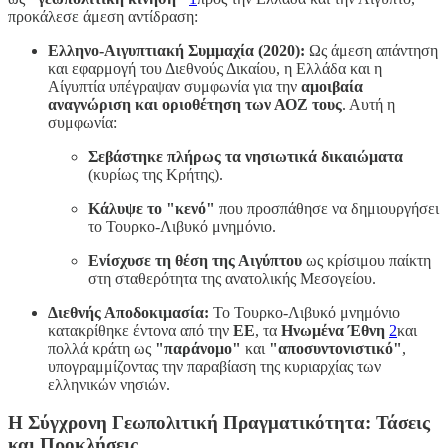
προκάλεσε άμεση αντίδραση:
Ελληνο-Αιγυπτιακή Συμμαχία (2020):
Ως άμεση απάντηση
και εφαρμογή του Διεθνούς Δικαίου, η Ελλάδα και η
Αίγυπτία υπέγραψαν συμφωνία για την
αμοιβαία
αναγνώριση και οριοθέτηση των ΑΟΖ τους
. Αυτή η
συμφωνία:
Σεβάστηκε πλήρως τα νησιωτικά δικαιώματα
(κυρίως της Κρήτης).
Κάλυψε το "κενό"
που προσπάθησε να δημιουργήσει
το Τουρκο-Λιβυκό μνημόνιο.
Ενίσχυσε τη θέση της Αιγύπτου
ως κρίσιμου παίκτη
στη σταθερότητα της ανατολικής Μεσογείου.
Διεθνής Αποδοκιμασία:
Το Τουρκο-Λιβυκό μνημόνιο
κατακρίθηκε έντονα από την
ΕΕ
, τα
Ηνωμένα Έθνη
2
και
πολλά κράτη ως
"παράνομο"
και
"αποσυντονιστικό"
,
υπογραμμίζοντας την παραβίαση της κυριαρχίας των
ελληνικών νησιών.
Η Σύγχρονη Γεωπολιτική Πραγματικότητα: Τάσεις
και Προκλήσεις