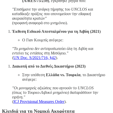
(A/RES/75/239)
, εγκρίθηκε ρήτρα που:
"Επισήμανε την ανάγκη τήρησης του UNCLOS και
καταδίκαξε πράξεις που υπονομεύουν την εδαφική
ακεραιότητα κρατών"
(προφανή αναφορά στο μνημόνιο).
Έκθεση Ειδικού Απεσταλμένου για τη Λιβύη (2021)
Ο Γιαν Κουμπίς ανέφερε:
"Το μνημόνιο δεν αντιπροσωπεύει όλη τη Λιβύη και
εντείνει τις εντάσεις στη Μεσόγειο."
(
UN Doc. S/2021/716, §42
).
Διακοπή από το Διεθνές Δικαστήριο (2023)
Στην υπόθεση
Ελλάδα vs. Τουρκία
, το Δικαστήριο
ανέφερε:
"Οι μονομερείς αξιώσεις που αγνοούν το UNCLOS
(όπως το Τουρκο-Λιβυκό μνημόνιο) διαταράσσουν την
ειρήνη."
(
ICJ Provisional Measures Order
).
Κλειδιά για τη Νομική Ακυρότητα