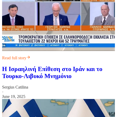
Read full story
Η Ισραηλινή Επίθεση στο Ιράν και το
Τουρκο-Λιβυκό Μνημόνιο
Sergius Catilina
·
June 19, 2025