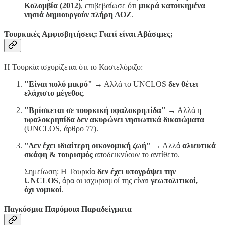
Κολομβία (2012)
, επιβεβαίωσε ότι
μικρά κατοικημένα
νησιά δημιουργούν πλήρη ΑΟΖ
.
Τουρκικές Αμφισβητήσεις: Γιατί είναι Αβάσιμες;
Η Τουρκία ισχυρίζεται ότι το Καστελόριζο:
"Είναι πολύ μικρό"
→ Αλλά το UNCLOS
δεν θέτει
ελάχιστο μέγεθος
.
"Βρίσκεται σε τουρκική υφαλοκρηπίδα"
→ Αλλά η
υφαλοκρηπίδα δεν ακυρώνει νησιωτικά δικαιώματα
(UNCLOS, άρθρο 77).
"Δεν έχει ιδιαίτερη οικονομική ζωή"
→ Αλλά
αλιευτικά
σκάφη & τουρισμός
αποδεικνύουν το αντίθετο.
Σημείωση: Η Τουρκία
δεν έχει υπογράψει την
UNCLOS
, άρα οι ισχυρισμοί της είναι
γεωπολιτικοί,
όχι νομικοί
.
Παγκόσμια Παρόμοια Παραδείγματα