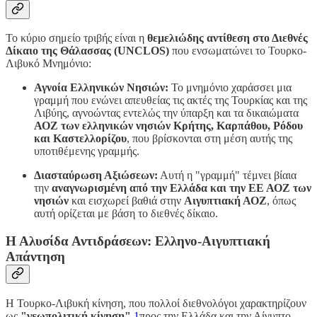
Το κύριο σημείο τριβής είναι η
θεμελιώδης αντίθεση στο Διεθνές
Δίκαιο της Θάλασσας (UNCLOS)
που ενσωματώνει το Τουρκο-
Λιβυκό Μνημόνιο:
Αγνοία Ελληνικών Νησιών:
Το μνημόνιο χαράσσει μια
γραμμή που ενώνει απευθείας τις ακτές της Τουρκίας και της
Λιβύης, αγνοώντας εντελώς την ύπαρξη και τα δικαιώματα
ΑΟΖ των ελληνικών νησιών Κρήτης, Καρπάθου, Ρόδου
και Καστελλορίζου
, που βρίσκονται στη μέση αυτής της
υποτιθέμενης γραμμής.
Διασταύρωση Αξιώσεων:
Αυτή η "γραμμή" τέμνει βίαια
την
αναγνωρισμένη από την Ελλάδα και την ΕΕ ΑΟΖ των
νησιών
και εισχωρεί βαθιά στην
Αιγυπτιακή ΑΟΖ
, όπως
αυτή ορίζεται με βάση το διεθνές δίκαιο.
Η Αλυσίδα Αντιδράσεων: Ελληνο-Αιγυπτιακή
Απάντηση
Η Τουρκο-Λιβυκή κίνηση, που πολλοί διεθνολόγοι χαρακτηρίζουν
ως
"γεωπολιτική κίνηση"
1
προς την Ελλάδα και την Αίγυπτο,