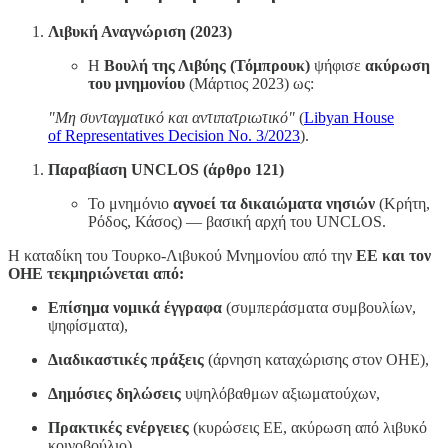
Λιβυκή Αναγνώριση (2023)
Η
Βουλή της Λιβύης (Τόμπρουκ)
ψήφισε
ακύρωση
του μνημονίου
(Μάρτιος 2023) ως:
"Μη συνταγματικό και αντιπατριωτικό"
(
Libyan House
of Representatives Decision No. 3/2023
).
Παραβίαση UNCLOS (άρθρο 121)
Το μνημόνιο
αγνοεί τα δικαιώματα νησιών
(Κρήτη,
Ρόδος, Κάσος) — βασική αρχή του UNCLOS.
Η καταδίκη του Τουρκο-Λιβυκού Μνημονίου από την
ΕΕ και τον
ΟΗΕ τεκμηριώνεται από:
Επίσημα νομικά έγγραφα
(συμπεράσματα συμβουλίων,
ψηφίσματα),
Διαδικαστικές πράξεις
(άρνηση καταχώρισης στον ΟΗΕ),
Δημόσιες δηλώσεις
υψηλόβαθμων αξιωματούχων,
Πρακτικές ενέργειες
(κυρώσεις ΕΕ, ακύρωση από λιβυκό
κοινοβούλιο).