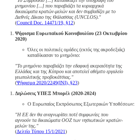
"Το Συμβούλιο [...] καταδικάζει την υπογραφή του
μνημονίου [...] που παραβιάζει τα κυριαρχικά
δικαιώματα κρατών-μελών και δεν συμβαδίζει με το
Διεθνές Δίκαιο της Θάλασσας (UNCLOS)."
(
Council Doc. 14471/19, §12
)
Ψήφισμα Ευρωπαϊκού Κοινοβουλίου (23 Οκτωβρίου
2020)
Όλες οι πολιτικές ομάδες (εκτός της ακροδεξιάς)
καταδίκασαν το μνημόνιο:
"Το μνημόνιο παραβιάζει την εδαφική ακεραιότητα της
Ελλάδας και της Κύπρου και αποτελεί αθέμιτο εργαλείο
γεωπολιτικής προβοκάτσιας."
(
Ψήφισμα 2020/2249(INI), §23
)
Δηλώσεις ΥΠΕΞ Μπορέλ (2020-2024)
Ο Ευρωπαίος Εκπρόσωπος Εξωτερικών Υποθέσεων:
"Η ΕΕ δεν θα αναγνωρίσει ποτέ συμφωνίες που
αγνοούν τα δικαιώματα ΟΟΖ των νησιωτικών κρατών-
μελών της."
(
Δελτίο Τύπου 15/1/2021
)