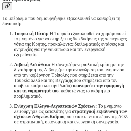
Το μπέρδεμα που δημιουργήθηκε εξακολουθεί να καθορίζει τη
δυναμική:
Τουρκική Πίεση:
Η Τουρκία εξακολουθεί να χρησιμοποιεί
το μνημόνιο για να στηρίξει τις διεκδικήσεις της σε περιοχές
νότια της Κρήτης, προκαλώντας διπλωματικές εντάσεις και
ανησυχίες για την ναυσιπλοϊα και την ενεργειακή
εξερεύνηση.
Λιβυκή Αστάθεια:
Η συνεχιζόμενη πολιτική κρίση με την
διχοτόμηση της Λιβύης (με την αναγνώριση του μνημονίου
από την κυβέρνηση Τρίπολης που στηρίζεται από την
Τουρκία αλλά και της Βεγγάζης που στηρίζεται από τον
αραβικό κόσμο και την Ρωσία)
υπονομεύει την εφαρμογή
και τη νομιμότητά του
, καθιστώντας το ακόμη πιο
προβληματικό.
Ενίσχυση Ελληνο-Αιγυπτιακών Σχέσεων:
Το μνημόνιο
λειτούργησε ως καταλύτης για
στρατηγική εκβάθυνση των
σχέσεων Αθηνών-Καΐρου
, που επεκτείνεται πέραν της ΑΟΖ
σε στρατιωτική, οικονομική και ενεργειακή συνεργασία.