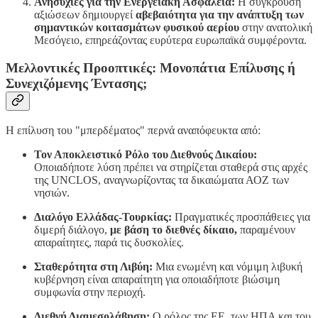
Ανησυχίες για την Ενεργειακή Ασφάλεια:
Η σύγκρουση
αξιώσεων δημιουργεί
αβεβαιότητα για την ανάπτυξη των
σημαντικών κοιτασμάτων φυσικού αερίου
στην ανατολική
Μεσόγειο, επηρεάζοντας ευρύτερα ευρωπαϊκά συμφέροντα.
Μελλοντικές Προοπτικές: Μονοπάτια Επίλυσης ή
Συνεχιζόμενης Έντασης;
Η επίλυση του "μπερδέματος" περνά αναπόφευκτα από:
Τον Αποκλειστικό Ρόλο του Διεθνούς Δικαίου:
Οποιαδήποτε λύση πρέπει να στηρίζεται σταθερά στις αρχές
της UNCLOS, αναγνωρίζοντας τα δικαιώματα ΑΟΖ των
νησιών.
Διαλόγο Ελλάδας-Τουρκίας:
Πραγματικές προσπάθειες για
διμερή διάλογο,
με βάση το διεθνές δίκαιο,
παραμένουν
απαραίτητες, παρά τις δυσκολίες.
Σταθερότητα στη Λιβύη:
Μια ενωμένη και νόμιμη λιβυκή
κυβέρνηση είναι απαραίτητη για οποιαδήποτε βιώσιμη
συμφωνία στην περιοχή.
Διεθνή Διαμεσολάβηση:
Ο ρόλος της ΕΕ, των ΗΠΑ και του