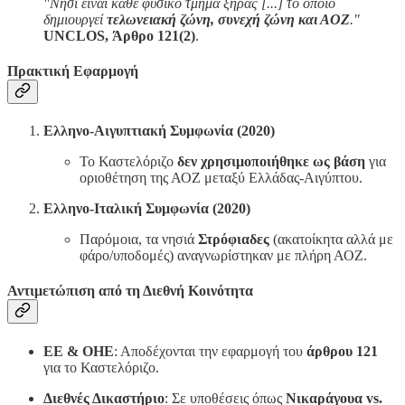
"Νησί είναι κάθε φυσικό τμήμα ξηράς [...] το οποίο
δημιουργεί
τελωνειακή ζώνη, συνεχή ζώνη και ΑΟΖ
."
UNCLOS, Άρθρο 121(2)
.
Πρακτική Εφαρμογή
Ελληνο-Αιγυπτιακή Συμφωνία (2020)
Το Καστελόριζο
δεν χρησιμοποιήθηκε ως βάση
για
οριοθέτηση της ΑΟΖ μεταξύ Ελλάδας-Αιγύπτου.
Ελληνο-Ιταλική Συμφωνία (2020)
Παρόμοια, τα νησιά
Στρόφιαδες
(ακατοίκητα αλλά με
φάρο/υποδομές) αναγνωρίστηκαν με πλήρη ΑΟΖ.
Αντιμετώπιση από τη Διεθνή Κοινότητα
ΕΕ & ΟΗΕ
: Αποδέχονται την εφαρμογή του
άρθρου 121
για το Καστελόριζο.
Διεθνές Δικαστήριο
: Σε υποθέσεις όπως
Νικαράγουα vs.