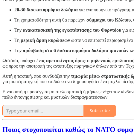
20-30 δισεκατομμύρια δολάρια
για ένα πυρηνικό πρόγραμμα
Τη χρηματοδότηση αυτή θα παρείχαν
σύμμαχοι του Κόλπου
,
Την
ανακατασκευή της εγκατάστασης του Φορντόου
για ει
Τη
μερική άρση κυρώσεων
ώστε να επιτραπεί περιορισμένο
Την
πρόσβαση στα 6 δισεκατομμύρια δολάρια ιρανικών κ
Ωστόσο, υπάρχει ένας
αμετακίνητος όρος
: ο
μηδενικός εμπλουτισ
ως προς την αποτροπή της ανάπτυξης πυρηνικών όπλων από την Τεχ
Αυτή η τακτική, που συνδυάζει την
τιμωρία μέσω στρατιωτικής δ
για μια στρατηγική που επιδιώκει να δημιουργήσει ένα μοχλό πίεσης
Είναι αυτή η προσέγγιση αποτελεσματική ή μήπως ενέχει τον κίνδ
πεδίο έντονης πίεσης και μυστικών διαπραγματεύσεων.
Subscribe
Ποιος στοχοποιείται καθώς το ΝΑΤΟ συμφω