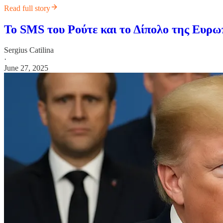
Read full story
Το SMS του Ρούτε και το Δίπολο της Ευρω
Sergius Catilina
·
June 27, 2025