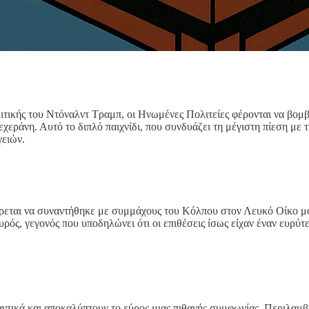
ολιτικής του Ντόναλντ Τραμπ, οι Ηνωμένες Πολιτείες φέρονται να βο
εχεράνη. Αυτό το διπλό παιχνίδι, που συνδυάζει τη μέγιστη πίεση 
γειών.
έρεται να συναντήθηκε με συμμάχους του Κόλπου στον Λευκό Οίκο μό
υρός, γεγονός που υποδηλώνει ότι οι επιθέσεις ίσως είχαν έναν ευρύ
αντικά και αποκαλύπτουν το εύρος μιας πιθανής συμφωνίας. Περιλαμβ