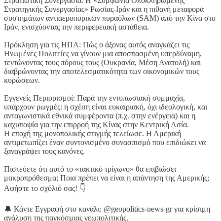
Στρατιωτική Συνεργασία: Η «Συμφωνία Ολοκληρωμένης
Στρατηγικής Συνεργασίας» Ρωσίας-Ιράν και η πιθανή μεταφορά
συστημάτων αντιαεροπορικών πυραύλων (SAM) από την Κίνα στο
Ιράν, ενισχύοντας την περιφερειακή αστάθεια.
Πρόκληση για τις ΗΠΑ: Πώς ο άξονας αυτός αναγκάζει τις
Ηνωμένες Πολιτείες να γίνουν μια αποσπασμένη υπερδύναμη,
τεντώνοντας τους πόρους τους (Ουκρανία, Μέση Ανατολή) και
διαβρώνοντας την αποτελεσματικότητα των οικονομικών τους
κυρώσεων.
Εγγενείς Περιορισμοί: Παρά την εντυπωσιακή συμμαχία,
υπάρχουν ρωγμές: η σχέση είναι ευκαιριακή, όχι ιδεολογική, και
ανταγωνιστικά εθνικά συμφέροντα (π.χ. στην ενέργεια) και η
καχυποψία για την επιρροή της Κίνας στην Κεντρική Ασία.
Η εποχή της μονοπολικής στιγμής τελείωσε. Η Αμερική
αντιμετωπίζει έναν συντονισμένο συνασπισμό που επιδιώκει να
ξαναγράψει τους κανόνες.
Πιστεύετε ότι αυτό το «τακτικό τρίγωνο» θα επιβιώσει
μακροπρόθεσμα; Ποια πρέπει να είναι η απάντηση της Αμερικής;
Αφήστε το σχόλιό σας! 👇
🔔 Κάντε Εγγραφή στο κανάλι: @geopolitics-news-gr για κρίσιμη
ανάλυση της παγκόσμιας γεωπολιτικής.