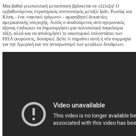
Μια βαθιά γεωπολιτική μετατόπιση βρίσκεται σε εξέλιξη! Ο
εμβαθυνόμενος στρατηγικός συντονισμός μεταξύ Ιράν, Ρωσίας και
Κίνας - ένα «τακτικό τρίγωνο» - αμφισβητεί δεκαετίες
αμερικανικής υπεροχής. Αυτός ο αναδυόμενος αντι-ηγεμονικός
άξονας επιδιώκει να δημιουργήσει μια πολυπολική παγκόσμια
τάξη, αλλά και να αποδομήσει το οικονομικό οπλοστάσιο των
ΗΠΑ (κυρώσεις, δολάριο). Δείτε τι σημαίνει αυτή η νέα συμμαχία
για την Αμερική και τον ανταγωνισμό των μεγάλων δυνάμεων.