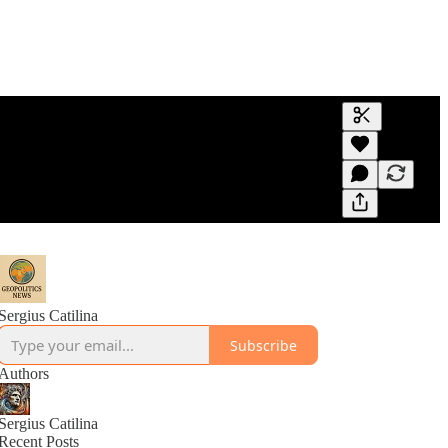
Generate tra
A transcript 
editing.
Sergius Catilina
Subscribe
Authors
Sergius Catilina
Recent Posts