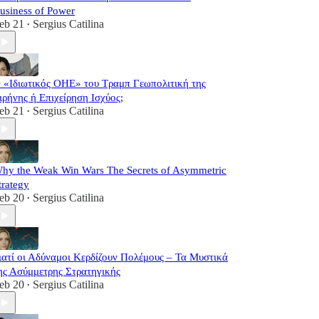
usiness of Power
eb 21
Sergius Catilina
•
 «Ιδιωτικός ΟΗΕ» του Τραμπ Γεωπολιτική της
ιρήνης ή Επιχείρηση Ισχύος;
eb 21
Sergius Catilina
•
hy the Weak Win Wars The Secrets of Asymmetric
trategy
eb 20
Sergius Catilina
•
ιατί οι Αδύναμοι Κερδίζουν Πολέμους – Τα Μυστικά
ης Ασύμμετρης Στρατηγικής
eb 20
Sergius Catilina
•