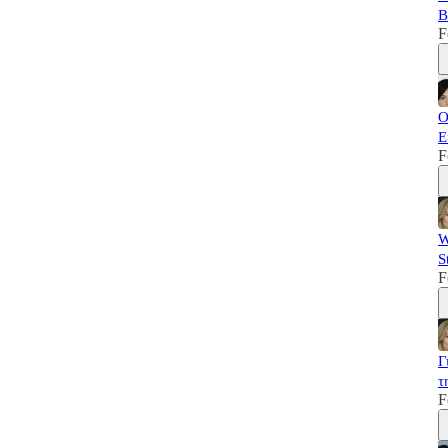
B
F
Ο
Ε
F
W
S
F
Γ
τ
F