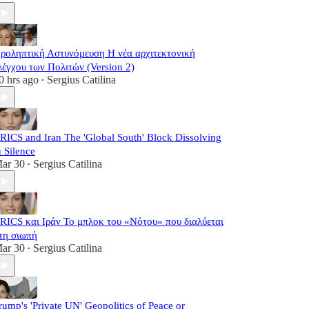
ροληπτική Αστυνόμευση Η νέα αρχιτεκτονική
λέγχου των Πολιτών (Version 2)
0 hrs ago
Sergius Catilina
•
RICS and Iran The 'Global South' Block Dissolving
n Silence
ar 30
Sergius Catilina
•
RICS και Ιράν Το μπλοκ του «Νότου» που διαλύεται
τη σιωπή
ar 30
Sergius Catilina
•
rump's 'Private UN' Geopolitics of Peace or