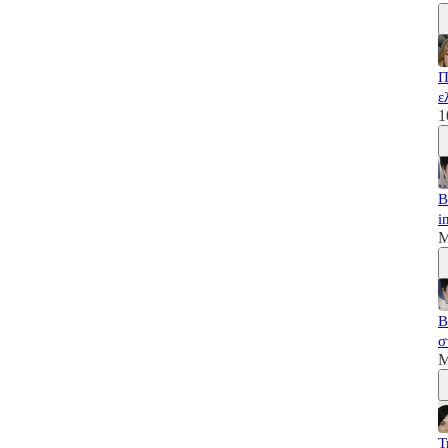
Π
ε
1
B
i
M
B
σ
M
T