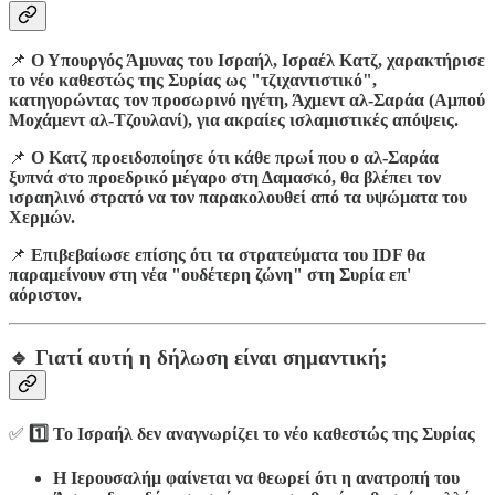
📌
Ο Υπουργός Άμυνας του Ισραήλ, Ισραέλ Κατζ, χαρακτήρισε
το νέο καθεστώς της Συρίας ως "τζιχαντιστικό",
κατηγορώντας τον προσωρινό ηγέτη, Άχμεντ αλ-Σαράα (Αμπού
Μοχάμεντ αλ-Τζουλανί), για ακραίες ισλαμιστικές απόψεις.
📌
Ο Κατζ προειδοποίησε ότι κάθε πρωί που ο αλ-Σαράα
ξυπνά στο προεδρικό μέγαρο στη Δαμασκό, θα βλέπει τον
ισραηλινό στρατό να τον παρακολουθεί από τα υψώματα του
Χερμών.
📌
Επιβεβαίωσε επίσης ότι τα στρατεύματα του IDF θα
παραμείνουν στη νέα "ουδέτερη ζώνη" στη Συρία επ'
αόριστον.
🔹 Γιατί αυτή η δήλωση είναι σημαντική;
✅
1️⃣ Το Ισραήλ δεν αναγνωρίζει το νέο καθεστώς της Συρίας
Η Ιερουσαλήμ φαίνεται να θεωρεί ότι η ανατροπή του