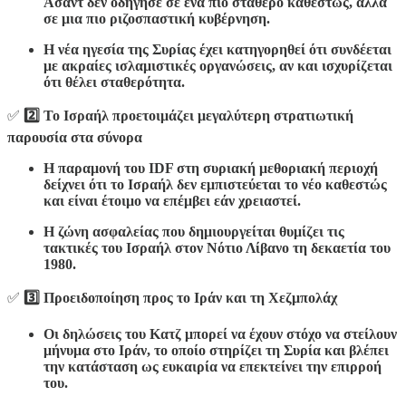
Άσαντ δεν οδήγησε σε ένα πιο σταθερό καθεστώς, αλλά
σε μια πιο ριζοσπαστική κυβέρνηση.
Η νέα ηγεσία της Συρίας έχει κατηγορηθεί ότι συνδέεται
με ακραίες ισλαμιστικές οργανώσεις, αν και ισχυρίζεται
ότι θέλει σταθερότητα.
✅
2️⃣ Το Ισραήλ προετοιμάζει μεγαλύτερη στρατιωτική
παρουσία στα σύνορα
Η παραμονή του IDF στη συριακή μεθοριακή περιοχή
δείχνει ότι το Ισραήλ δεν εμπιστεύεται το νέο καθεστώς
και είναι έτοιμο να επέμβει εάν χρειαστεί.
Η ζώνη ασφαλείας που δημιουργείται θυμίζει τις
τακτικές του Ισραήλ στον Νότιο Λίβανο τη δεκαετία του
1980.
✅
3️⃣ Προειδοποίηση προς το Ιράν και τη Χεζμπολάχ
Οι δηλώσεις του Κατζ μπορεί να έχουν στόχο να στείλουν
μήνυμα στο Ιράν, το οποίο στηρίζει τη Συρία και βλέπει
την κατάσταση ως ευκαιρία να επεκτείνει την επιρροή
του.