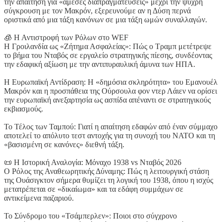
την απαίτηση για «άμεσες διαπραγματεύσεις» μέχρι την ψυχρή
σύγκρουση με τον Μακρόν, εξερευνούμε αν η Δύση περνά
οριστικά από μια τάξη κανόνων σε μια τάξη ωμών συναλλαγών.
🧊 Η Αντιστροφή των Ρόλων στο WEF
Η Γροιλανδία ως «Ζήτημα Ασφαλείας»: Πώς ο Τραμπ μετέτρεψε
το βήμα του Νταβός σε εργαλείο στρατηγικής πίεσης, συνδέοντας
την εδαφική αξίωση με την αντιπυραυλική άμυνα των ΗΠΑ.
Η Ευρωπαϊκή Αντίδραση: Η «δημόσια σκληρότητα» του Εμανουέλ
Μακρόν και η προσπάθεια της Ούρσουλα φον ντερ Λάιεν να ορίσει
την ευρωπαϊκή ανεξαρτησία ως ασπίδα απέναντι σε στρατηγικούς
εκβιασμούς.
Το Τέλος των Ταμπού: Γιατί η απαίτηση εδαφών από έναν σύμμαχο
αποτελεί το απόλυτο τεστ αντοχής για τη συνοχή του ΝΑΤΟ και τη
«βασισμένη σε κανόνες» διεθνή τάξη.
📜 Η Ιστορική Αναλογία: Μόναχο 1938 vs Νταβός 2026
Ο Ρόλος της Αναθεωρητικής Δύναμης: Πώς η λειτουργική στάση
της Ουάσιγκτον σήμερα θυμίζει τη λογική του 1938, όπου η ισχύς
μετατρέπεται σε «δικαίωμα» και τα εδάφη συμμάχων σε
αντικείμενα παζαριού.
Το Σύνδρομο του «Τσάμπερλεν»: Ποιοι στο σύγχρονο