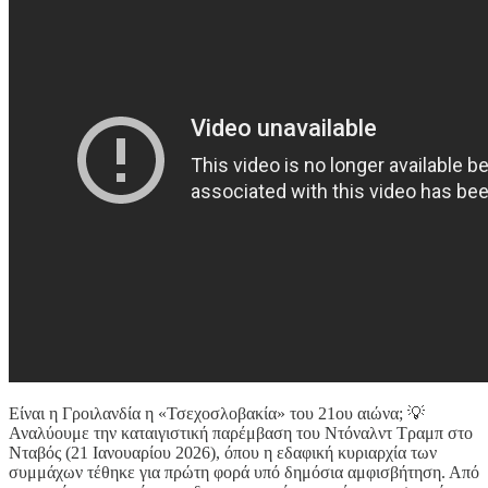
Είναι η Γροιλανδία η «Τσεχοσλοβακία» του 21ου αιώνα; 💡
Αναλύουμε την καταιγιστική παρέμβαση του Ντόναλντ Τραμπ στο
Νταβός (21 Ιανουαρίου 2026), όπου η εδαφική κυριαρχία των
συμμάχων τέθηκε για πρώτη φορά υπό δημόσια αμφισβήτηση. Από