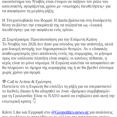
οικοσύστημα του Νταβός είναι έτοιμοι να παίξουν τον ρόλο του
κατευναστή, αγοράζοντας χρόνο με «σιωπηρές διευθετήσεις» για
να αποφύγουν τη μεγάλη ρήξη;
Η Τσεχοσλοβακία του Βορρά: Η Δανία βρίσκεται στη δυσάρεστη
θέση να βλέπει την επικράτειά της να συζητιέται ως «λογική
διευθέτηση» για την ασφάλεια ενός τρίτου.
⚖️ Συμπέρασμα: Προειδοποίηση για την Επόμενη Κρίση
Το Νταβός του 2026 δεν ήταν μια σύνοδος για την ανάπτυξη, αλλά
μια δοκιμή αντοχής των δημοκρατικών θεσμών. Αν ο εδαφικός
αναθεωρητισμός γίνει αποδεκτός εντός της συμμαχίας, το μήνυμα
προς τον υπόλοιπο πλανήτη είναι σαφές: οι κανόνες πέθαναν, η
ισχύς είναι το μόνο νόμισμα. Η Ευρώπη καλείται να αποφασίσει αν
θα πληρώσει το τίμημα της κυριαρχίας της ή αν θα βρεθεί σύντομα
χωρίς χρόνο για αγορά.
💬 Call to Action & Ερώτηση
Πιστεύετε ότι η Ευρώπη θα επιλέξει τη ρήξη για να υπερασπιστεί
το διεθνές δίκαιο ή θα οδηγηθεί σε έναν «βρόμικο συμβιβασμό»
για τη Γροιλανδία; Είναι το ΝΑΤΟ ικανό να επιβιώσει από αυτή την
εσωτερική κρίση; 👇
Κάντε Like και Εγγραφή στο
@Geopolitics-news-gr
για αναλύσεις
που συνδέουν το παρελθόν με το μέλλον της παγκόσμιας ισχύος.