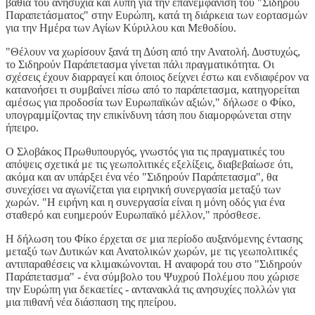
βαθιά του ανησυχία και λύπη για την επανεμφάνιση του "Σιδηρού
Παραπετάσματος" στην Ευρώπη, κατά τη διάρκεια των εορτασμών
για την Ημέρα των Αγίων Κύριλλου και Μεθοδίου.
"Θέλουν να χωρίσουν ξανά τη Δύση από την Ανατολή. Δυστυχώς,
το Σιδηρούν Παράπετασμα γίνεται πάλι πραγματικότητα. Οι
σχέσεις έχουν διαρραγεί και όποιος δείχνει έστω και ενδιαφέρον να
κατανοήσει τι συμβαίνει πίσω από το παράπετασμα, κατηγορείται
αμέσως για προδοσία των Ευρωπαϊκών αξιών," δήλωσε ο Φίκο,
υπογραμμίζοντας την επικίνδυνη τάση που διαμορφώνεται στην
ήπειρο.
Ο Σλοβάκος Πρωθυπουργός, γνωστός για τις πραγματικές του
απόψεις σχετικά με τις γεωπολιτικές εξελίξεις, διαβεβαίωσε ότι,
ακόμα και αν υπάρξει ένα νέο "Σιδηρούν Παράπετασμα", θα
συνεχίσει να αγωνίζεται για ειρηνική συνεργασία μεταξύ των
χωρών. "Η ειρήνη και η συνεργασία είναι η μόνη οδός για ένα
σταθερό και ευημερούν Ευρωπαϊκό μέλλον," πρόσθεσε.
Η δήλωση του Φίκο έρχεται σε μια περίοδο αυξανόμενης έντασης
μεταξύ των Δυτικών και Ανατολικών χωρών, με τις γεωπολιτικές
αντιπαραθέσεις να κλιμακώνονται. Η αναφορά του στο "Σιδηρούν
Παράπετασμα" - ένα σύμβολο του Ψυχρού Πολέμου που χώρισε
την Ευρώπη για δεκαετίες - αντανακλά τις ανησυχίες πολλών για
μια πιθανή νέα διάσπαση της ηπείρου.