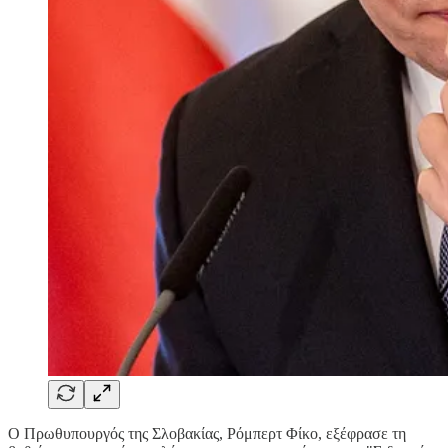
Ο Πρωθυπουργός της Σλοβακίας, Ρόμπερτ Φίκο, εξέφρασε τη