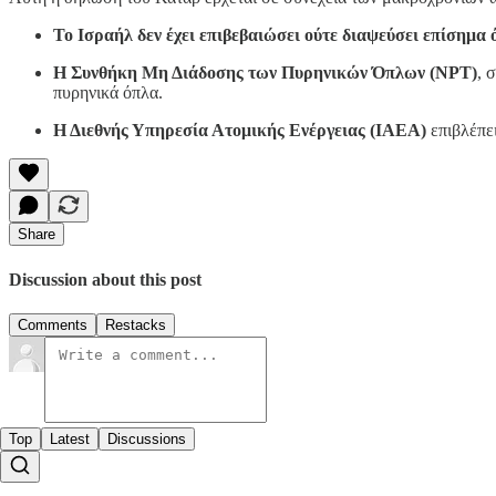
Το Ισραήλ δεν έχει επιβεβαιώσει ούτε διαψεύσει επίσημα 
Η Συνθήκη Μη Διάδοσης των Πυρηνικών Όπλων (NPT)
, 
πυρηνικά όπλα.
Η Διεθνής Υπηρεσία Ατομικής Ενέργειας (IAEA)
επιβλέπει
Share
Discussion about this post
Comments
Restacks
Top
Latest
Discussions