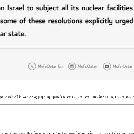
ηνικών Όπλων ως μη πυρηνικό κράτος και να υποβάλει τις εγκαταστά
αιτημάτων αραβικών και μουσουλμανικών χωρών για μεγαλύτερη διαφ