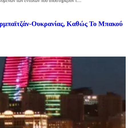
βανομένων των εντολών που υποστηρίζουν τ…
ερμπαϊτζάν-Ουκρανίας, Καθώς Το Μπακού