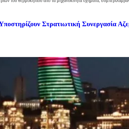
 αερίων του θερμοκηπίου από τα μηχανοκίνητα οχήματα, συμπεριλαμ
ποστηρίζουν Στρατιωτική Συνεργασία Αζ