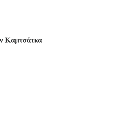
την Καμτσάτκα