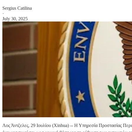
Sergius Catilina
·
July 30, 2025
Λος Άντζελες, 29 Ιουλίου (Xinhua) -- Η Υπηρεσία Προστασίας Περι