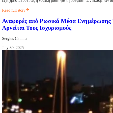
έχει χρησιμεύσει ως η νομική βάση για τη ρύθμιση των εκπομπών
Read full story
Αναφορές από Ρωσικά Μέσα Ενημέρωσης Υ
Αρνείται Τους Ισχυρισμούς
Sergius Catilina
·
July 30, 2025