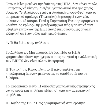
Όταν η Κίνα μειώνει την έκθεση στις ΗΠΑ, δεν κάνει απλώς
μια τραπεζική κίνηση· διεξάγει γεωπολιτικό πόλεμο χωρίς
σφαίρες. 💡 Αναλύουμε πώς η σταδιακή αποσύνδεση από το
αμερικανικό ομόλογο (Treasuries) δημιουργεί έναν νέο,
πολυκεντρικό κόσμο. Γιατί η Ευρωπαϊκή Ένωση παραμένει ο
«αδύναμος κρίκος» της μετάβασης και πώς η πολιτική των
υψηλών επιτοκίων της ΕΚΤ παγιδεύει οικονομίες όπως η
ελληνική σε έναν ρόλο παθητικού θεατή;
🔍 Τι θα δείτε στην ανάλυση:
Το Δολάριο ως Μηχανισμός Ισχύος: Πώς οι ΗΠΑ
χρηματοδοτούσαν την ηγεμονία τους και γιατί η εναλλακτική
των BRICS δεν είναι πλέον θεωρητική.
Η Τακτική της Κίνας: Γιατί το Πεκίνο επιλέγει την
«προληπτική άμυνα» μειώνοντας τα αποθέματά του σε
δολάρια.
Το Ευρωπαϊκό Κενό: Η απουσία γεωπολιτικής στρατηγικής
για το ευρώ και η πλήρης εξάρτηση από την αμερικανική
ασφάλεια.
Η Παγίδα της ΕΚΤ: Πώς η νομισματική σταθερότητα