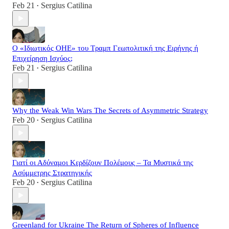
Feb 21
Sergius Catilina
•
Ο «Ιδιωτικός ΟΗΕ» του Τραμπ Γεωπολιτική της Ειρήνης ή
Επιχείρηση Ισχύος;
Feb 21
Sergius Catilina
•
Why the Weak Win Wars The Secrets of Asymmetric Strategy
Feb 20
Sergius Catilina
•
Γιατί οι Αδύναμοι Κερδίζουν Πολέμους – Τα Μυστικά της
Ασύμμετρης Στρατηγικής
Feb 20
Sergius Catilina
•
Greenland for Ukraine The Return of Spheres of Influence