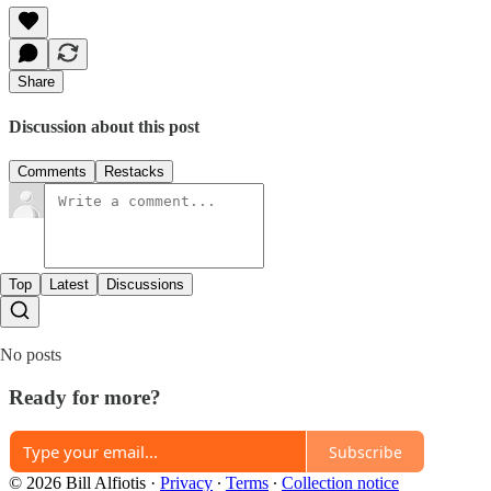
Share
Discussion about this post
Comments
Restacks
Top
Latest
Discussions
No posts
Ready for more?
Subscribe
© 2026 Bill Alfiotis
·
Privacy
∙
Terms
∙
Collection notice