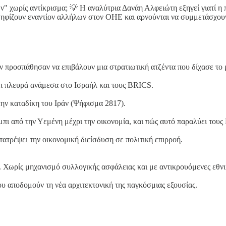
ων" χωρίς αντίκρισμα; 💡 Η αναλύτρια Δανάη Αλφειώτη εξηγεί γιατί η
ηφίζουν εναντίον αλλήλων στον ΟΗΕ και αρνούνται να συμμετάσχουν 
άν προσπάθησαν να επιβάλουν μια στρατιωτική ατζέντα που δίχασε το
ξει πλευρά ανάμεσα στο Ισραήλ και τους BRICS.
ην καταδίκη του Ιράν (Ψήφισμα 2817).
ι από την Υεμένη μέχρι την οικονομία, και πώς αυτό παραλύει τους
ατρέψει την οικονομική διείσδυση σε πολιτική επιρροή.
 Χωρίς μηχανισμό συλλογικής ασφάλειας και με αντικρουόμενες εθνι
υ αποδομούν τη νέα αρχιτεκτονική της παγκόσμιας εξουσίας.