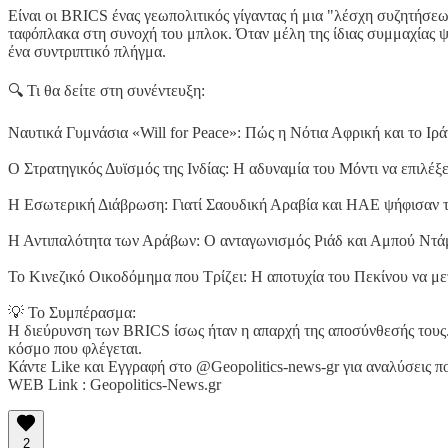
Είναι οι BRICS ένας γεωπολιτικός γίγαντας ή μια "λέσχη συζητήσε
ταφόπλακα στη συνοχή του μπλοκ. Όταν μέλη της ίδιας συμμαχίας ψ
ένα συντριπτικό πλήγμα.
🔍 Τι θα δείτε στη συνέντευξη:
Ναυτικά Γυμνάσια «Will for Peace»: Πώς η Νότια Αφρική και το Ιρ
Ο Στρατηγικός Δυϊσμός της Ινδίας: Η αδυναμία του Μόντι να επιλέ
Η Εσωτερική Διάβρωση: Γιατί Σαουδική Αραβία και ΗΑΕ ψήφισαν τ
Η Αντιπαλότητα των Αράβων: Ο ανταγωνισμός Ριάδ και Αμπού Ντάμπ
Το Κινεζικό Οικοδόμημα που Τρίζει: Η αποτυχία του Πεκίνου να μετ
💡 Το Συμπέρασμα:
Η διεύρυνση των BRICS ίσως ήταν η απαρχή της αποσύνθεσής τους.
κόσμο που φλέγεται.
Κάντε Like και Εγγραφή στο @Geopolitics-news-gr για αναλύσεις πο
WEB Link : Geopolitics-News.gr
2