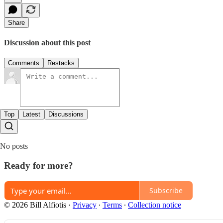
Share
Discussion about this post
Comments
Restacks
Top
Latest
Discussions
No posts
Ready for more?
Subscribe
© 2026 Bill Alfiotis
·
Privacy
∙
Terms
∙
Collection notice