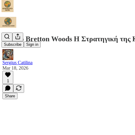
Το Νέο Bretton Woods Η Στρατηγική της 
Subscribe
Sign in
Sergius Catilina
Mar 18, 2026
1
Share