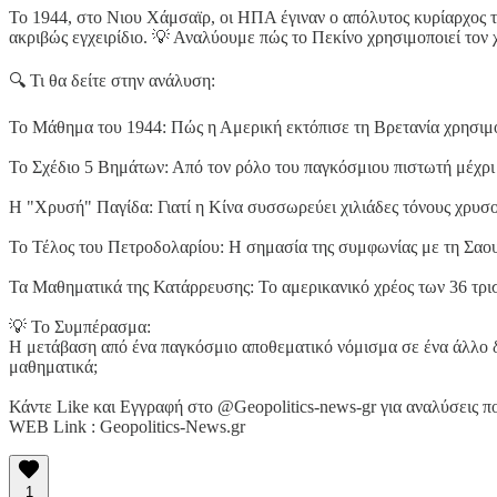
Το 1944, στο Νιου Χάμσαϊρ, οι ΗΠΑ έγιναν ο απόλυτος κυρίαρχος τη
ακριβώς εγχειρίδιο. 💡 Αναλύουμε πώς το Πεκίνο χρησιμοποιεί τον χ
🔍 Τι θα δείτε στην ανάλυση:
Το Μάθημα του 1944: Πώς η Αμερική εκτόπισε τη Βρετανία χρησιμ
Το Σχέδιο 5 Βημάτων: Από τον ρόλο του παγκόσμιου πιστωτή μέχρι τ
Η "Χρυσή" Παγίδα: Γιατί η Κίνα συσσωρεύει χιλιάδες τόνους χρυσού
Το Τέλος του Πετροδολαρίου: Η σημασία της συμφωνίας με τη Σαο
Τα Μαθηματικά της Κατάρρευσης: Το αμερικανικό χρέος των 36 τρι
💡 Το Συμπέρασμα:
Η μετάβαση από ένα παγκόσμιο αποθεματικό νόμισμα σε ένα άλλο δεν
μαθηματικά;
Κάντε Like και Εγγραφή στο @Geopolitics-news-gr για αναλύσεις πο
WEB Link : Geopolitics-News.gr
1