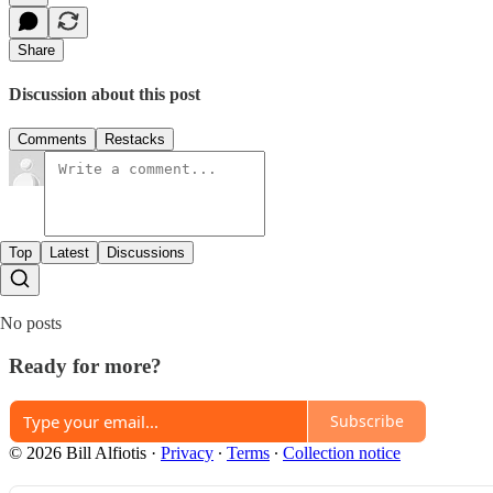
Share
Discussion about this post
Comments
Restacks
Top
Latest
Discussions
No posts
Ready for more?
Subscribe
© 2026 Bill Alfiotis
·
Privacy
∙
Terms
∙
Collection notice