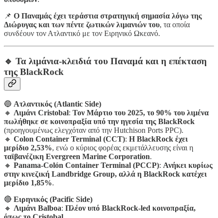
📌
Ο Παναμάς έχει τεράστια στρατηγική σημασία λόγω της
Διώρυγας και των πέντε ζωτικών λιμανιών του
, τα οποία
συνδέουν τον Ατλαντικό με τον Ειρηνικό Ωκεανό.
🔹 Τα λιμάνια-κλειδιά του Παναμά και η επέκταση
της BlackRock
🔵
Ατλαντικός (Atlantic Side)
🔸
Λιμάνι Cristobal
:
Τον Μάρτιο του 2025, το 90% του λιμένα
πωλήθηκε σε κοινοπραξία υπό την ηγεσία της BlackRock
(προηγουμένως ελεγχόταν από την Hutchison Ports PPC).
🔸
Colon Container Terminal (CCT)
:
Η BlackRock έχει
μερίδιο 2,53%
, ενώ ο κύριος φορέας εκμετάλλευσης είναι η
ταϊβανέζικη Evergreen Marine Corporation
.
🔸
Panama-Colón Container Terminal (PCCP)
:
Ανήκει κυρίως
στην κινεζική Landbridge Group, αλλά η BlackRock κατέχει
μερίδιο 1,85%
.
🔴
Ειρηνικός (Pacific Side)
🔸
Λιμάνι Balboa
:
Πλέον υπό BlackRock-led κοινοπραξία,
όπως το Cristobal
.