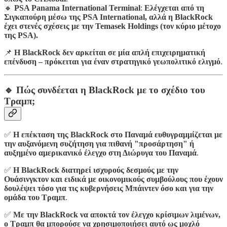
🔸
PSA Panama International Terminal
:
Ελέγχεται από τη
Σιγκαπούρη μέσω της PSA International, αλλά η BlackRock
έχει στενές σχέσεις με την Temasek Holdings (τον κύριο μέτοχο
της PSA).
📌
Η BlackRock δεν αρκείται σε μία απλή επιχειρηματική
επένδυση – πρόκειται για έναν στρατηγικό γεωπολιτικό ελιγμό
.
🔹 Πώς συνδέεται η BlackRock με το σχέδιο του
Τραμπ;
✅
Η επέκταση της BlackRock στο Παναμά ευθυγραμμίζεται με
την αυξανόμενη συζήτηση για πιθανή "προσάρτηση" ή
αυξημένο αμερικανικό έλεγχο στη Διώρυγα του Παναμά
.
✅
Η BlackRock διατηρεί ισχυρούς δεσμούς με την
Ουάσινγκτον και ειδικά με οικονομικούς συμβούλους που έχουν
δουλέψει τόσο για τις κυβερνήσεις Μπάιντεν όσο και για την
ομάδα του Τραμπ
.
✅
Με την BlackRock να αποκτά τον έλεγχο κρίσιμων λιμένων,
ο Τραμπ θα μπορούσε να χρησιμοποιήσει αυτό ως μοχλό