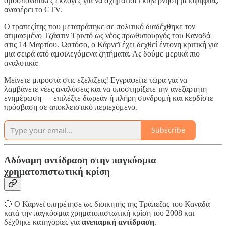
ομοσπονδιακές εκλογές για να σχηματίσει κυβέρνηση μειοψηφίας,
αναφέρει το CTV.
Ο τραπεζίτης που μετατράπηκε σε πολιτικό διαδέχθηκε τον
ατιμασμένο Τζάστιν Τριντό ως νέος πρωθυπουργός του Καναδά
στις 14 Μαρτίου. Ωστόσο, ο Κάρνεϊ έχει δεχθεί έντονη κριτική για
μια σειρά από αμφιλεγόμενα ζητήματα. Ας δούμε μερικά πιο
αναλυτικά:
Μείνετε μπροστά στις εξελίξεις! Εγγραφείτε τώρα για να
λαμβάνετε νέες αναλύσεις και να υποστηρίξετε την ανεξάρτητη
ενημέρωση — επιλέξτε δωρεάν ή πλήρη συνδρομή και κερδίστε
πρόσβαση σε αποκλειστικό περιεχόμενο.
Subscribe
Αδύναμη αντίδραση στην παγκόσμια
χρηματοπιστωτική κρίση
🔴 Ο Κάρνεϊ υπηρέτησε ως διοικητής της Τράπεζας του Καναδά
κατά την παγκόσμια χρηματοπιστωτική κρίση του 2008 και
δέχθηκε κατηγορίες για
ανεπαρκή αντίδραση
.