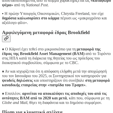
αποστασιοποιημένος από το κόμμα χαρακτηρίζεται ως
«κατάφωρο
ψέμα»
από τη
National Post
.
▪️ Η πρώην Υπουργός Οικονομικών, Chrystia Freeland, τον είχε
δημόσια καλωσορίσει στο κόμμα
πέρυσι ως «μακροχρόνιο και
αξιόλογο φίλο».
Αμφιλεγόμενη μεταφορά έδρας Brookfield
♦️ Ο Κάρνεϊ έχει τεθεί στο μικροσκόπιο για τη
μεταφορά της
έδρας της Brookfield Asset Management (BAM)
από το Τορόντο
στις ΗΠΑ κατά τη διάρκεια της θητείας του ως πρόεδρος του
διοικητικού συμβουλίου, σύμφωνα με το CBC.
♦️ Αν και ισχυρίζεται ότι η απόφαση ελήφθη μετά την αποχώρησή
του τον Ιανουάριο του 2025, οι Συντηρητικοί τον κατηγορούν για
ψευδείς δηλώσεις
και υποστηρίζουν ότι συνέβαλε
στη μεταφορά
καναδικής εταιρείας στην «πατρίδα του Τραμπ»
.
♦️ Επιπλέον,
αρνείται να αποκαλύψει τις αποδοχές του από τις
οντότητες BAM από το 2020 και μετά
, κάτι που, σύμφωνα με τη
Globe and Mail
, θίγει τη διαφάνεια και το δημόσιο συμφέρον.
Πίεση για κλιματική ατζέντα