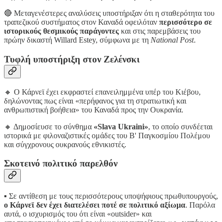
🔴 Μεταγενέστερες αναλύσεις υποστήριξαν ότι η σταθερότητα του
τραπεζικού συστήματος στον Καναδά οφειλόταν
περισσότερο σε
ιστορικούς θεσμικούς παράγοντες
και στις παρεμβάσεις του
πρώην δικαστή Willard Estey, σύμφωνα με τη
National Post
.
Τυφλή υποστήριξη στον Ζελένσκι
🔸 Ο Κάρνεϊ έχει εκφραστεί επανειλημμένα υπέρ του Κιέβου,
δηλώνοντας πως είναι «περήφανος για τη στρατιωτική και
ανθρωπιστική βοήθεια» του Καναδά προς την Ουκρανία.
🔸 Δημοσίευσε το σύνθημα
«Slava Ukraini»
, το οποίο συνδέεται
ιστορικά με φιλοναζιστικές ομάδες του Β' Παγκοσμίου Πολέμου
και σύγχρονους ουκρανούς εθνικιστές.
Σκοτεινό πολιτικό παρελθόν
▪️ Σε αντίθεση με τους περισσότερους υποψήφιους πρωθυπουργούς,
ο Κάρνεϊ δεν έχει διατελέσει ποτέ σε πολιτικό αξίωμα
. Παρόλα
αυτά, ο ισχυρισμός του ότι είναι «outsider» και