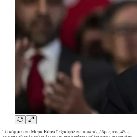
Το κόμμα του Μαρκ Κάρνεϊ εξασφάλισε αρκετές έδρες στις 45ες