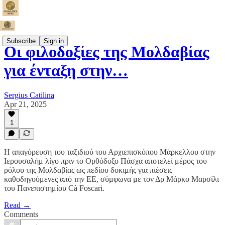
Subscribe
Sign in
Οι φιλοδοξίες της Μολδαβίας
για ένταξη στην…
Sergius Catilina
Apr 21, 2025
1
Η απαγόρευση του ταξιδιού του Αρχιεπισκόπου Μάρκελλου στην
Ιερουσαλήμ λίγο πριν το Ορθόδοξο Πάσχα αποτελεί μέρος του
ρόλου της Μολδαβίας ως πεδίου δοκιμής για πιέσεις
καθοδηγούμενες από την ΕΕ, σύμφωνα με τον Δρ Μάρκο Μαρσίλι
του Πανεπιστημίου Cà Foscari.
Read →
Comments