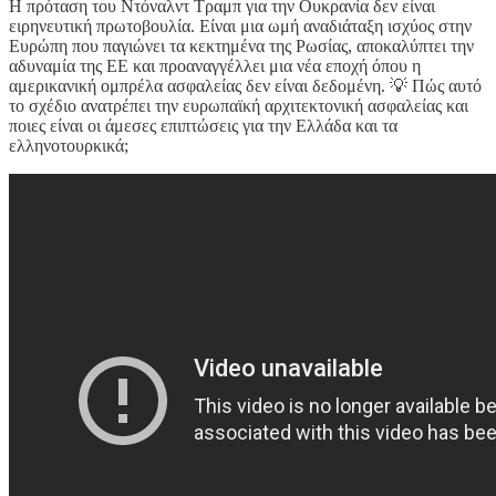
Η πρόταση του Ντόναλντ Τραμπ για την Ουκρανία δεν είναι
ειρηνευτική πρωτοβουλία. Είναι μια ωμή αναδιάταξη ισχύος στην
Ευρώπη που παγιώνει τα κεκτημένα της Ρωσίας, αποκαλύπτει την
αδυναμία της ΕΕ και προαναγγέλλει μια νέα εποχή όπου η
αμερικανική ομπρέλα ασφαλείας δεν είναι δεδομένη. 💡 Πώς αυτό
το σχέδιο ανατρέπει την ευρωπαϊκή αρχιτεκτονική ασφαλείας και
ποιες είναι οι άμεσες επιπτώσεις για την Ελλάδα και τα
ελληνοτουρκικά;