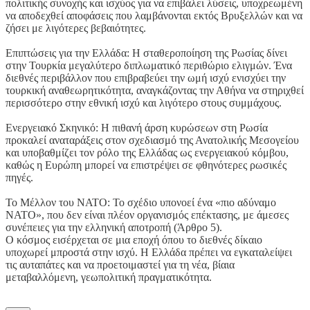
πολιτικής συνοχής και ισχύος για να επιβάλει λύσεις, υποχρεωμένη
να αποδεχθεί αποφάσεις που λαμβάνονται εκτός Βρυξελλών και να
ζήσει με λιγότερες βεβαιότητες.
Επιπτώσεις για την Ελλάδα: Η σταθεροποίηση της Ρωσίας δίνει
στην Τουρκία μεγαλύτερο διπλωματικό περιθώριο ελιγμών. Ένα
διεθνές περιβάλλον που επιβραβεύει την ωμή ισχύ ενισχύει την
τουρκική αναθεωρητικότητα, αναγκάζοντας την Αθήνα να στηριχθεί
περισσότερο στην εθνική ισχύ και λιγότερο στους συμμάχους.
Ενεργειακό Σκηνικό: Η πιθανή άρση κυρώσεων στη Ρωσία
προκαλεί αναταράξεις στον σχεδιασμό της Ανατολικής Μεσογείου
και υποβαθμίζει τον ρόλο της Ελλάδας ως ενεργειακού κόμβου,
καθώς η Ευρώπη μπορεί να επιστρέψει σε φθηνότερες ρωσικές
πηγές.
Το Μέλλον του ΝΑΤΟ: Το σχέδιο υπονοεί ένα «πιο αδύναμο
ΝΑΤΟ», που δεν είναι πλέον οργανισμός επέκτασης, με άμεσες
συνέπειες για την ελληνική αποτροπή (Άρθρο 5).
Ο κόσμος εισέρχεται σε μια εποχή όπου το διεθνές δίκαιο
υποχωρεί μπροστά στην ισχύ. Η Ελλάδα πρέπει να εγκαταλείψει
τις αυταπάτες και να προετοιμαστεί για τη νέα, βίαια
μεταβαλλόμενη, γεωπολιτική πραγματικότητα.