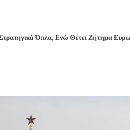
α Στρατηγικά Όπλα, Ενώ Θέτει Ζήτημα Ευ