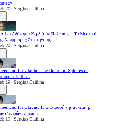
trategy
eb 20
Sergius Catilina
•
ιατί οι Αδύναμοι Κερδίζουν Πολέμους – Τα Μυστικά
ης Ασύμμετρης Στρατηγικής
eb 20
Sergius Catilina
•
reenland for Ukraine The Return of Spheres of
nfluence Politics
eb 19
Sergius Catilina
•
reenland for Ukraine Η επιστροφή της πολιτικής
ων σφαιρών επιρροής
eb 19
Sergius Catilina
•