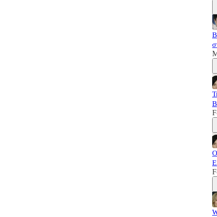
B
σ
M
T
B
F
Ο
Ε
F
W