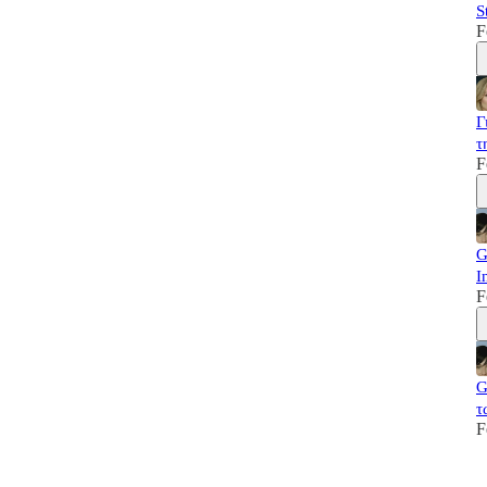
S
F
Γ
τ
F
G
I
F
G
τ
F