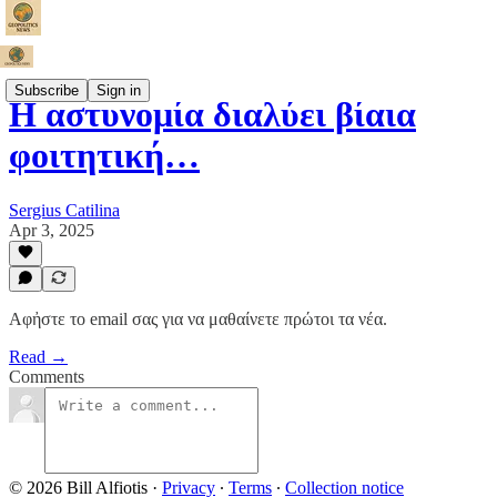
Subscribe
Sign in
Η αστυνομία διαλύει βίαια
φοιτητική…
Sergius Catilina
Apr 3, 2025
Αφἠστε το email σας για να μαθαίνετε πρώτοι τα νέα.
Read →
Comments
© 2026 Bill Alfiotis
·
Privacy
∙
Terms
∙
Collection notice