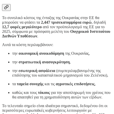
Το συνολικό κόστος της ένταξης της Ουκρανίας στην ΕΕ θα
μπορούσε να φτάσει τα
2,447 τρισεκατομμύρια ευρώ
, δηλαδή
12,7 φορές μεγαλύτερο
από τον προϋπολογισμό της ΕΕ για το
2025, σύμφωνα με πρόσφατη μελέτη του
Ουγγρικού Ινστιτούτου
Διεθνών Υποθέσεων
.
Αυτά τα κόστη περιλαμβάνουν:
την
οικονομική ανοικοδόμηση
της Ουκρανίας,
την
στρατιωτική ανασυγκρότηση
,
την
εσωτερική ασφάλεια
(συμπεριλαμβανομένης της
επιδότησης του κατασταλτικού μηχανισμού του Ζελένσκι),
τα
ταμεία συνοχής
και τις
αγροτικές επιδοτήσεις
,
καθώς και τους
τόκους
για την αποπληρωμή του χρέους που
θα απαιτηθεί για τη χρηματοδότηση αυτών των εξόδων.
Το τελευταίο σημείο είναι ιδιαίτερα σημαντικό, δεδομένου ότι οι
περισσότερες ευρωπαϊκές κυβερνήσεις λειτουργούν με