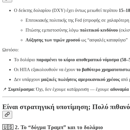
Ο δείκτης δολαρίου (DXY) έχει όντως μειωθεί περίπου
15–1
Επιτοκιακής πολιτικής της Fed (στροφής σε χαλαρότερη
Πτώσης εμπιστοσύνης λόγω
πολιτικού κινδύνου
(εκλο
Αύξησης των τιμών χρυσού
ως “ασφαλές καταφύγιο”
Ωστόσο:
Το δολάριο
παραμένει το κύριο αποθεματικό νόμισμα (5
Οι ΗΠΑ εξακολουθούν να έχουν
το βαθύτερο χρηματοπιστω
Δεν υπάρχουν
μαζικές πωλήσεις αμερικανικού χρέους
από μ
📌
Συμπέρασμα
: Όχι, δεν έχουμε
κατάρρευση
— έχουμε
αδυναμία
Είναι στρατηγική υποτίμηση; Πολύ πιθανό
🇺🇸
2. Το “δόγμα Τραμπ” και το δολάριο