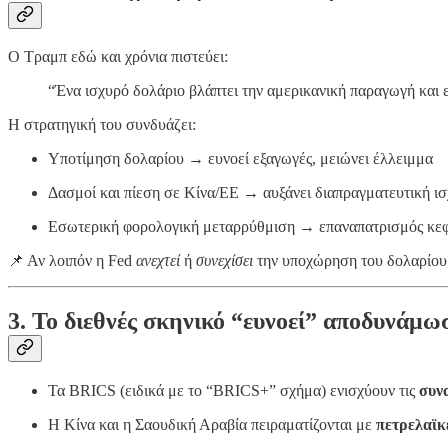
Ο Τραμπ εδώ και χρόνια πιστεύει:
“Ένα ισχυρό δολάριο βλάπτει την αμερικανική παραγωγή και ε
Η στρατηγική του συνδυάζει:
Υποτίμηση δολαρίου → ευνοεί εξαγωγές, μειώνει έλλειμμα
Δασμοί και πίεση σε Κίνα/ΕΕ → αυξάνει διαπραγματευτική ισ
Εσωτερική φορολογική μεταρρύθμιση → επαναπατρισμός κε
📌 Αν λοιπόν η Fed
ανεχτεί
ή
συνεχίσει
την υποχώρηση του δολαρίου
3. Το διεθνές σκηνικό “ευνοεί” αποδυνάμω
Τα BRICS (ειδικά με το “BRICS+” σχήμα) ενισχύουν τις
συν
Η Κίνα και η Σαουδική Αραβία πειραματίζονται με
πετρελαϊκ