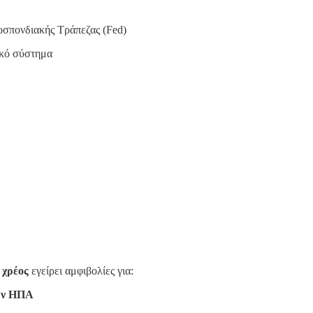
οσπονδιακής Τράπεζας (Fed)
ικό σύστημα
 χρέος
εγείρει αμφιβολίες για:
των ΗΠΑ