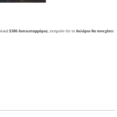
νολικά
$386 δισεκατομμύρια
, εκτιμούν ότι το
δολάριο θα συνεχίσει